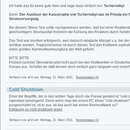
Ich halte das für keine gute Idee und sage dazu einfach nur:
Tschernobyl
.
Denn:
Der Auslöser der Katastrophe von Tschernobyl war im Prinzip ein S
Stromversorgung.
Bei diesem Stress-Test sollte nachgewiesen werden, daß bei einer Reaktor
gleichzeitigem Stromausfall trotzdem die Kühlung des Reaktors durch Notstrom
Das Test war insofern erfolgreich, weil dadurch eklatante Mängel u.a. bei d
sichtbar wurden. Tragischerweise ist durch diesen Test das Kraftwerk explodi
dahin größten Kernkraftwerksunglück der Welt geführt.
BITTE BITTE:
Probiert (solche) Stresstests jetzt nicht auch bei den Kraftwerken in Deutsch
Europa aus. Schaltet sie statt dessen doch einfach ganz langsam und vorsich
Verfasst von af in
am: Montag, 21. März 2011.
Kommentare (0)
Cold Shutdown
Einer der Begriffe, der in den letzten Tage durch die Presse geistert ist "cold 
irgendwie beruhigend. Denn wenn man bei einem PC einen "cold shutdown"
ausgeschaltet ist, ist er aus. Ist das auch bei einem Kernkraftwerk so?
Erklärung zu cold shutdown lesen
.
Verfasst von af in
am: Montag, 21. März 2011.
Kommentare (1)