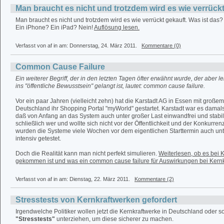
Man braucht es nicht und trotzdem wird es wie verrückt
Man braucht es nicht und trotzdem wird es wie verrückt gekauft. Was ist das?
Ein iPhone? Ein iPad? Nein!
Auflösung lesen.
Verfasst von af in
am: Donnerstag, 24. März 2011.
Kommentare (0)
Common Cause Failure
Ein weiterer Begriff, der in den letzten Tagen öfter erwähnt wurde, der aber le
ins "öffentliche Bewusstsein" gelangt ist, lautet: common cause failure.
Vor ein paar Jahren (vielleicht zehn) hat die Karstadt AG in Essen mit großem
Deutschland ihr Shopping Portal "myWorld" gestartet. Karstadt war es damal
daß von Anfang an das System auch unter großer Last einwandfrei und stabil
schließlich wer und wollte sich nicht vor der Öffentlichkeit und der Konkurren
wurden die Systeme viele Wochen vor dem eigentlichen Starttermin auch unt
intensiv getestet.
Doch die Realität kann man nicht perfekt simulieren.
Weiterlesen, ob es bei
gekommen ist und was ein common cause failure für Auswirkungen bei Kern
Verfasst von af in
am: Dienstag, 22. März 2011.
Kommentare (2)
Stresstests von Kernkraftwerken gefordert
Irgendwelche Politiker wollen jetzt die Kernkraftwerke in Deutschland oder 
"Stresstests"
unterziehen, um diese sicherer zu machen.