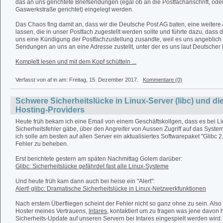
das an uns gerichtete Briefsendungen (egal ob an die Postfachanschrift, ode
Gaswerkstraße gerichtet) eingelegt werden.
Das Chaos fing damit an, dass wir die Deutsche Post AG baten, eine weitere 
lassen, die in unser Postfach zugestellt werden sollte und führte dazu, dass
uns eine Kündigung der Postfachzustellung zusandte, weil es uns angeblich n
Sendungen an uns an eine Adresse zustellt, unter der es uns laut Deutscher P
Komplett lesen und mit dem Kopf schütteln ...
Verfasst von af in
am: Freitag, 15. Dezember 2017.
Kommentare (0)
Schwere Sicherheitslücke in Linux-Server (libc) und di
Hosting-Providers
Heute früh bekam ich eine Email von einem Geschäftskollgen, dass es bei L
Sicherheitsfehler gäbe, über den Angreifer von Aussen Zugriff auf das Syst
ich solle am besten auf allen Server ein aktualisiertes Softwarepaket "Glibc 2
Fehler zu beheben.
Erst berichtete gestern am späten Nachmittag Golem darüber:
Glibc: Sicherheitslücke gefährdet fast alle Linux-Systeme
Und heute früh kam dann auch bei heise ein "Alert":
Alert! glibc: Dramatische Sicherheitslücke in Linux-Netzwerkfunktionen
Nach erstem Überfliegen scheint der Fehler nicht so ganz ohne zu sein. Also
Hoster meines Vertrauens,
Intares
, kontaktiert um zu fragen was jene davon
Sicherheits-Update auf unseren Servern bei Intares eingespielt werden wird.