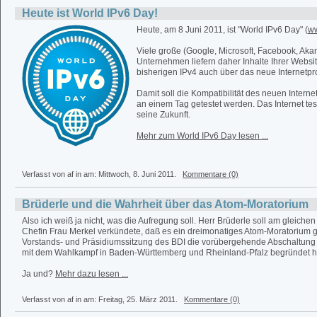
Heute ist World IPv6 Day!
Heute, am 8 Juni 2011, ist "World IPv6 Day" (
ww
Viele große (Google, Microsoft, Facebook, Akam
Unternehmen liefern daher Inhalte Ihrer Websi
bisherigen IPv4 auch über das neue Internetpro
Damit soll die Kompatibilität des neuen Interne
an einem Tag getestet werden. Das Internet te
seine Zukunft.
Mehr zum World IPv6 Day lesen ...
Verfasst von af in
am: Mittwoch, 8. Juni 2011.
Kommentare (0)
Brüderle und die Wahrheit über das Atom-Moratorium
Also ich weiß ja nicht, was die Aufregung soll. Herr Brüderle soll am gleiche
Chefin Frau Merkel verkündete, daß es ein dreimonatiges Atom-Moratorium g
Vorstands- und Präsidiumssitzung des BDI die vorübergehende Abschaltung 
mit dem Wahlkampf in Baden-Württemberg und Rheinland-Pfalz begründet 
Ja und?
Mehr dazu lesen ...
Verfasst von af in
am: Freitag, 25. März 2011.
Kommentare (0)