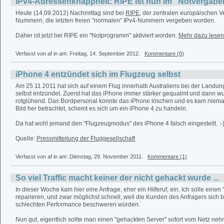
IPv4-Adressenknappheit: RIPE ist nun im "Notvergab
Heute (14.09.2012) Nachmittag sind bei
RIPE
, der zentralen europäischen Ve
Nummern, die letzten freien "normalen" IPv4-Nummern vergeben worden.
Daher ist jetzt bei RIPE ein "Notprogramm" aktiviert worden.
Mehr dazu lesen 
Verfasst von af in
am: Freitag, 14. September 2012.
Kommentare (0)
iPhone 4 entzündet sich im Flugzeug selbst
Am 25.11.2011 hat sich auf einem Flug innerhalb Australiens bei der Landun
selbst entzündet. Zuerst hat das iPhone immer stärker gequalmt und dann w
rotglühend. Das Bordpersonal konnte das iPhone löschen und es kam niem
Bild her betrachtet, scheint es sich um ein iPhone 4 zu handeln.
Da hat wohl jemand den "Flugzeugmodus" des iPhone 4 falsch eingestellt. :-
Quelle:
Pressmitteilung der Fluggesellschaft
Verfasst von af in
am: Dienstag, 29. November 2011.
Kommentare (1)
So viel Traffic macht keiner der nicht gehackt wurde ...
In dieser Woche kam hier eine Anfrage, eher ein Hilferuf, ein. Ich solle einen
reparieren, und zwar möglichst schnell, weil die Kunden des Anfragers sich 
schlechten Performance beschweren würden.
Nun gut, eigentlich sollte man einen "gehackten Server" sofort vom Netz ne