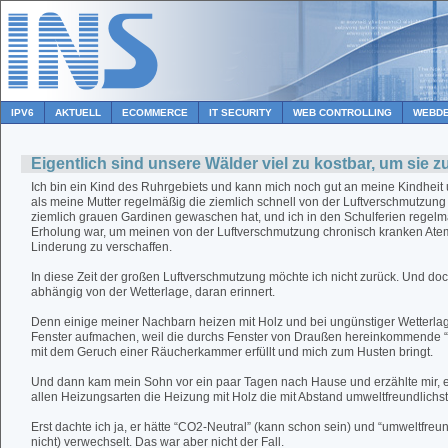
IPV6
AKTUELL
ECOMMERCE
IT SECURITY
WEB CONTROLLING
WEBDE
Eigentlich sind unsere Wälder viel zu kostbar, um sie 
Ich bin ein Kind des Ruhrgebiets und kann mich noch gut an meine Kindheit
als meine Mutter regelmäßig die ziemlich schnell von der Luftverschmutzung
ziemlich grauen Gardinen gewaschen hat, und ich in den Schulferien regelm
Erholung war, um meinen von der Luftverschmutzung chronisch kranken At
Linderung zu verschaffen.
In diese Zeit der großen Luftverschmutzung möchte ich nicht zurück. Und do
abhängig von der Wetterlage, daran erinnert.
Denn einige meiner Nachbarn heizen mit Holz und bei ungünstiger Wetterla
Fenster aufmachen, weil die durchs Fenster von Draußen hereinkommende “F
mit dem Geruch einer Räucherkammer erfüllt und mich zum Husten bringt.
Und dann kam mein Sohn vor ein paar Tagen nach Hause und erzählte mir, er
allen Heizungsarten die Heizung mit Holz die mit Abstand umweltfreundlichst
Erst dachte ich ja, er hätte “CO2-Neutral” (kann schon sein) und “umweltfreund
nicht) verwechselt. Das war aber nicht der Fall.