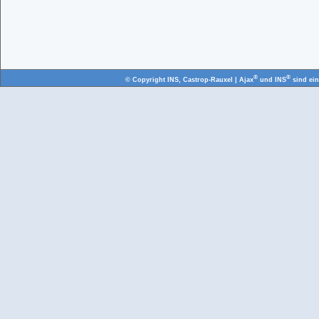
®
®
© Copyright
INS, Castrop-Rauxel
| Ajax
und INS
sind ei