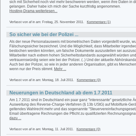
sich mit Sicherheit noch viel mehr beschweren werden, wenn ihre Daten in 
gelangen. Daher habe ich mich der Sache kurzfristig angenommen.
Hosting-Drama weiterlesen...
Verfasst von af in
am: Freitag, 25. November 2011.
Kommentare (1)
So sicher wie bei der Polizei ...
Als der neue Personalausweis mit biometrischen Daten vorgestellt wurde, wu
Fälschungssicher bezeichnet. Und die Möglichkeit, dass Mitarbeiter irgendwo
bestochen werden könnten, um falsche Dokumente auszustellen sei auszusch
Mitarbeiter nach extrem hohen Sicherheitsstandards ausgewählt würden und
vertrauenswürdig seien wie bei der Polizei. (..) Und der aktuelle Abhörskandal
Auch bei der Polizei, so wie in jeder anderen Organisation, gibt es Menschen
wenn nur der Preis stimmt.
Mehr ...
Verfasst von af in
am: Montag, 18. Juli 2011.
Kommentare (0)
Neuerungen in Deutschland ab dem 1.7.2011
Am 1.7.2011 sind in Deutschland ein paar ganz "interessante" gesetztliche Ä
Ausweitung des Reverse-Charge-Verfahren (§ 13b UStG) auf Mobilfunk-Gerät
geltendes Wahlrecht mehr und das sogenannte "Steuervereinfachungsgesetz"
Email übertragene Rechnungen die Pflicht zu qualifizierten Rechnungssignatu
dazu ...
Verfasst von af in
am: Montag, 11. Juli 2011.
Kommentare (0)