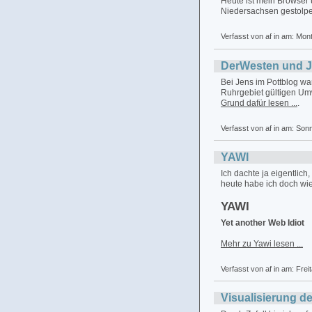
Heute ist mein Browser
Niedersachsen gestolpe
Verfasst von af in
am: Mon
DerWesten und Ja
Bei Jens im Pottblog wa
Ruhrgebiet gültigen Umw
Grund dafür lesen ...
.
Verfasst von af in
am: Son
YAWI
Ich dachte ja eigentlich
heute habe ich doch wie
YAWI
Yet another Web Idiot
Mehr zu Yawi lesen ...
Verfasst von af in
am: Frei
Visualisierung d