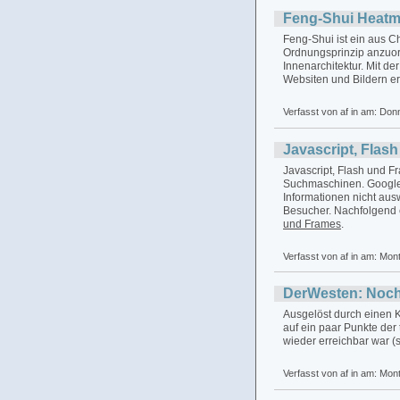
Feng-Shui Heatm
Feng-Shui ist ein aus 
Ordnungsprinzip anzuor
Innenarchitektur. Mit de
Websiten und Bildern e
Verfasst von af in
am: Don
Javascript, Flas
Javascript, Flash und Fr
Suchmaschinen. Google 
Informationen nicht aus
Besucher. Nachfolgend 
und Frames
.
Verfasst von af in
am: Mon
DerWesten: Noch
Ausgelöst durch einen 
auf ein paar Punkte de
wieder erreichbar war (s
Verfasst von af in
am: Mon