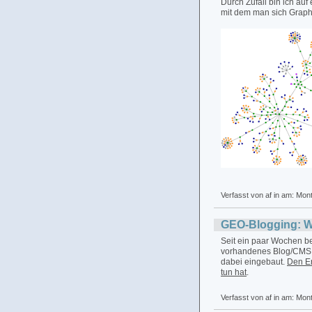
Durch Zufall bin ich auf
mit dem man sich Graph
Verfasst von af in
am: Mon
GEO-Blogging: Wi
Seit ein paar Wochen be
vorhandenes Blog/CMS (
dabei eingebaut.
Den Er
tun hat
.
Verfasst von af in
am: Mon