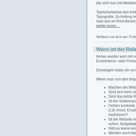
die sich nun mit Webdes
Typischerweise das erst
Typografie. Zu Anfang h
man das im Print-Bereic
weiter lesen ...
Verfasst von af in
am: Frei
Wann ist der Rel
Immer wieder wird mir v
Ecommerce- oder Firmen
Deswegen habe ich versu
Wenn man von den fol
Machen die Webs
Sind seit mehr 
Sind das letzte 
Ist die Seitenna
Fehlen konkrete
(z.B. Anruf, Emai
motivieren?
Ist die Website e
sollen, festgele
Gibt es keine ko
Werden auch klei