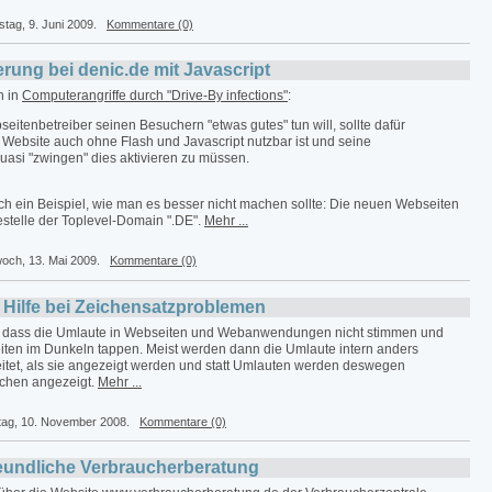
stag, 9. Juni 2009.
Kommentare (0)
ung bei denic.de mit Javascript
h in
Computerangriffe durch "Drive-By infections"
:
eitenbetreiber seinen Besuchern "etwas gutes" tun will, sollte dafür
 Website auch ohne Flash und Javascript nutzbar ist und seine
uasi "zwingen" dies aktivieren zu müssen.
ch ein Beispiel, wie man es besser nicht machen sollte: Die neuen Webseiten
stelle der Toplevel-Domain ".DE".
Mehr ...
woch, 13. Mai 2009.
Kommentare (0)
s Hilfe bei Zeichensatzproblemen
 dass die Umlaute in Webseiten und Webanwendungen nicht stimmen und
iten im Dunkeln tappen. Meist werden dann die Umlaute intern anders
itet, als sie angezeigt werden und statt Umlauten werden deswegen
chen angezeigt.
Mehr ...
tag, 10. November 2008.
Kommentare (0)
eundliche Verbraucherberatung