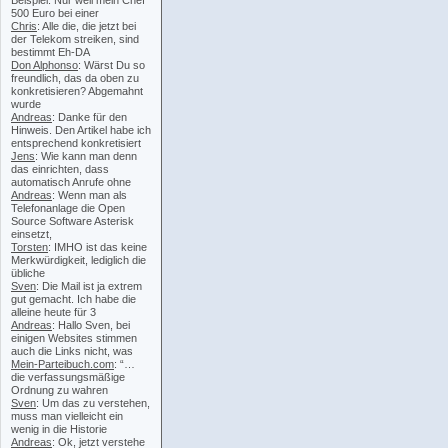
Beispiel: Nur weil mein Chef
500 Euro bei einer
Chris
: Alle die, die jetzt bei
der Telekom streiken, sind
bestimmt Eh-DA
Don Alphonso
: Wärst Du so
freundlich, das da oben zu
konkretisieren? Abgemahnt
wurde
Andreas
: Danke für den
Hinweis. Den Artikel habe ich
entsprechend konkretisiert
Jens
: Wie kann man denn
das einrichten, dass
automatisch Anrufe ohne
Andreas
: Wenn man als
Telefonanlage die Open
Source Software Asterisk
einsetzt,
Torsten
: IMHO ist das keine
Merkwürdigkeit, lediglich die
übliche
Sven
: Die Mail ist ja extrem
gut gemacht. Ich habe die
alleine heute für 3
Andreas
: Hallo Sven, bei
einigen Websites stimmen
auch die Links nicht, was
Mein-Parteibuch.com
: “…
die verfassungsmäßige
Ordnung zu wahren
Sven
: Um das zu verstehen,
muss man vielleicht ein
wenig in die Historie
Andreas
: Ok, jetzt verstehe