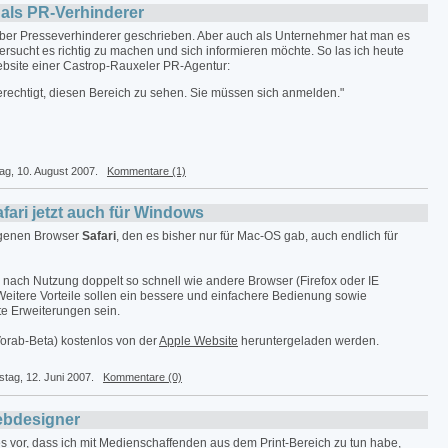
als PR-Verhinderer
über Presseverhinderer geschrieben. Aber auch als Unternehmer hat man es
versucht es richtig zu machen und sich informieren möchte. So las ich heute
Website einer Castrop-Rauxeler PR-Agentur:
berechtigt, diesen Bereich zu sehen. Sie müssen sich anmelden."
tag, 10. August 2007.
Kommentare (1)
fari jetzt auch für Windows
eigenen Browser
Safari
, den es bisher nur für Mac-OS gab, auch endlich für
je nach Nutzung doppelt so schnell wie andere Browser (Firefox oder IE
. Weitere Vorteile sollen ein bessere und einfachere Bedienung sowie
e Erweiterungen sein.
orab-Beta) kostenlos von der
Apple Website
heruntergeladen werden.
stag, 12. Juni 2007.
Kommentare (0)
ebdesigner
 vor, dass ich mit Medienschaffenden aus dem Print-Bereich zu tun habe,