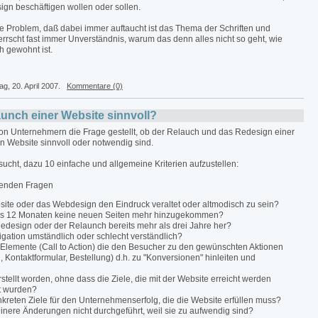
ign beschäftigen wollen oder sollen.
e Problem, daß dabei immer auftaucht ist das Thema der Schriften und
errscht fast immer Unverständnis, warum das denn alles nicht so geht, wie
h gewohnt ist.
tag, 20. April 2007.
Kommentare (0)
aunch einer Website sinnvoll?
on Unternehmern die Frage gestellt, ob der Relauch und das Redesign einer
 Website sinnvoll oder notwendig sind.
cht, dazu 10 einfache und allgemeine Kriterien aufzustellen:
genden Fragen
ite oder das Webdesign den Eindruck veraltet oder altmodisch zu sein?
als 12 Monaten keine neuen Seiten mehr hinzugekommen?
Redesign oder der Relaunch bereits mehr als drei Jahre her?
vigation umständlich oder schlecht verständlich?
 Elemente (Call to Action) die den Besucher zu den gewünschten Aktionen
l, Kontaktformular, Bestellung) d.h. zu "Konversionen" hinleiten und
rstellt worden, ohne dass die Ziele, die mit der Website erreicht werden
gt wurden?
nkreten Ziele für den Unternehmenserfolg, die die Website erfüllen muss?
nere Änderungen nicht durchgeführt, weil sie zu aufwendig sind?