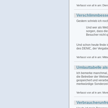
Verfasst von af in
am: Dien
Verschlimmbesser
Gestern schrieb ich noc
Und wer als Webs
sorgen, dass die
Besucher nicht q
Und schon heute finde i
des DENIC, der Vergabe
Verfasst von af in
am: Mitt
Umlauttabelle al
Ich bemerke manchmal,
die Betreiber der Webse
gespeichert und verarbe
merkwürdige Sonderzei
Verfasst von af in
am: Mon
Verbraucherunfr