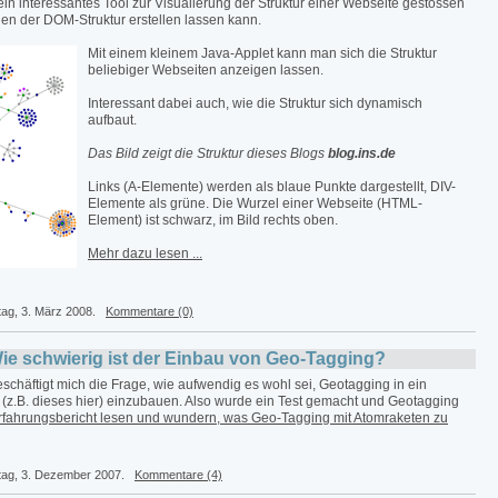
 ein interessantes Tool zur Visualierung der Struktur einer Webseite gestossen
en der DOM-Struktur erstellen lassen kann.
Mit einem kleinem Java-Applet kann man sich die Struktur
beliebiger Webseiten anzeigen lassen.
Interessant dabei auch, wie die Struktur sich dynamisch
aufbaut.
Das Bild zeigt die Struktur dieses Blogs
blog.ins.de
Links (A-Elemente) werden als blaue Punkte dargestellt, DIV-
Elemente als grüne. Die Wurzel einer Webseite (HTML-
Element) ist schwarz, im Bild rechts oben.
Mehr dazu lesen ...
tag, 3. März 2008.
Kommentare (0)
e schwierig ist der Einbau von Geo-Tagging?
schäftigt mich die Frage, wie aufwendig es wohl sei, Geotagging in ein
z.B. dieses hier) einzubauen. Also wurde ein Test gemacht und Geotagging
fahrungsbericht lesen und wundern, was Geo-Tagging mit Atomraketen zu
tag, 3. Dezember 2007.
Kommentare (4)