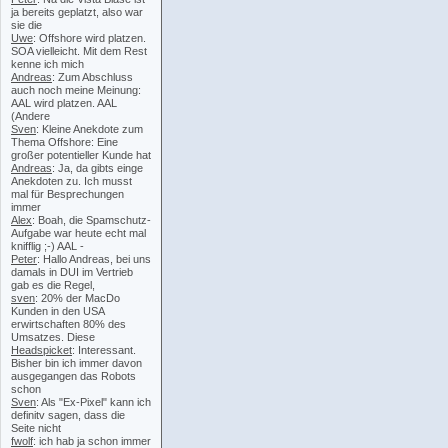
ja bereits geplatzt, also war
sie die
Uwe
: Offshore wird platzen.
SOA vielleicht. Mit dem Rest
kenne ich mich
Andreas
: Zum Abschluss
auch noch meine Meinung:
AAL wird platzen. AAL
(Andere
Sven
: Kleine Anekdote zum
Thema Offshore: Eine
großer potentieller Kunde hat
Andreas
: Ja, da gibts einge
Anekdoten zu. Ich musst
mal für Besprechungen
immer
Alex
: Boah, die Spamschutz-
Aufgabe war heute echt mal
knifflig ;-) AAL -
Peter
: Hallo Andreas, bei uns
damals in DUI im Vertrieb
gab es die Regel,
sven
: 20% der MacDo
Kunden in den USA
erwirtschaften 80% des
Umsatzes. Diese
Headspicket
: Interessant.
Bisher bin ich immer davon
ausgegangen das Robots
schon
Sven
: Als "Ex-Pixel" kann ich
definitv sagen, dass die
Seite nicht
fwolf
: ich hab ja schon immer