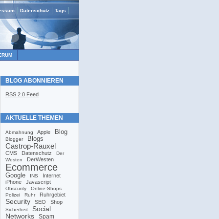
essum
Datenschutz
Tags
ERUM
BLOG ABONNIEREN
RSS 2.0 Feed
AKTUELLE THEMEN
Blog
Apple
Abmahnung
Blogs
Blogger
Castrop-Rauxel
CMS
Datenschutz
Der
DerWesten
Westen
Ecommerce
Google
Internet
INS
iPhone
Javascript
Obscurity
Online-Shops
Ruhrgebiet
Polizei
Ruhr
Security
SEO
Shop
Social
Sicherheit
Networks
Spam