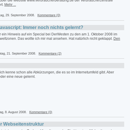
 über die Website www.verbraucherberatung.de der Verbraucherzentrale
rt.
Mehr ...
tag, 29. September 2008.
Kommentare (0)
vascript: Immer noch nichts gelernt?
r ein Hinweis auf ein Special bei DerWesten zu den am 1. Oktober 2008 im
eltzonen. Das wollte ich mir mal ansehen. Hat natürlich nicht geklappt.
Den
ntag, 21. September 2008.
Kommentare (2)
, ich kenne schon alle Abkürzungen, die es so im Internetumfeld gibt. Aber
der eine neue gelernt.
tag, 8. August 2008.
Kommentare (0)
er Webseitenstruktur