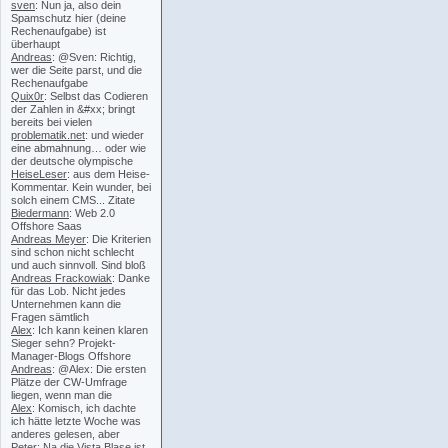
sven
: Nun ja, also dein
Spamschutz hier (deine
Rechenaufgabe) ist
überhaupt
Andreas
: @Sven: Richtig,
wer die Seite parst, und die
Rechenaufgabe
Quix0r
: Selbst das Codieren
der Zahlen in &#xx; bringt
bereits bei vielen
problematik.net
: und wieder
eine abmahnung… oder wie
der deutsche olympische
HeiseLeser
: aus dem Heise-
Kommentar. Kein wunder, bei
solch einem CMS... Zitate
Biedermann
: Web 2.0
Offshore Saas
Andreas Meyer
: Die Kriterien
sind schon nicht schlecht
und auch sinnvoll. Sind bloß
Andreas Frackowiak
: Danke
für das Lob. Nicht jedes
Unternehmen kann die
Fragen sämtlich
Alex
: Ich kann keinen klaren
Sieger sehn? Projekt-
Manager-Blogs Offshore
Andreas
: @Alex: Die ersten
Plätze der CW-Umfrage
liegen, wenn man die
Alex
: Komisch, ich dachte
ich hätte letzte Woche was
anderes gelesen, aber
Peter
: Na die Vista Blase ist