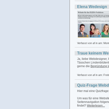
Elena Wedesign
Verfasst von af in
am: Mont
Traue keinem We
Ja, liebe Webdesigner, 
Tässchen Lindenblütente
gerne die
Begründung l
Verfasst von af in
am: Frei
Quiz-Frage Webd
Hier mal eine Quizfrage
Um was für eine Website
Seitennavigation folge
findet?
Weiterlesen...