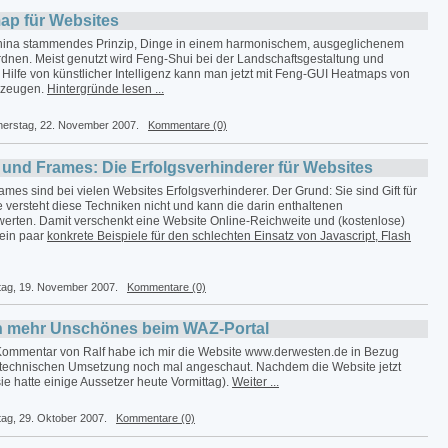
ap für Websites
China stammendes Prinzip, Dinge in einem harmonischem, ausgeglichenem
dnen. Meist genutzt wird Feng-Shui bei der Landschaftsgestaltung und
r Hilfe von künstlicher Intelligenz kann man jetzt mit Feng-GUI Heatmaps von
rzeugen.
Hintergründe lesen ...
nerstag, 22. November 2007.
Kommentare (0)
h und Frames: Die Erfolgsverhinderer für Websites
ames sind bei vielen Websites Erfolgsverhinderer. Der Grund: Sie sind Gift für
versteht diese Techniken nicht und kann die darin enthaltenen
werten. Damit verschenkt eine Website Online-Reichweite und (kostenlose)
ein paar
konkrete Beispiele für den schlechten Einsatz von Javascript, Flash
tag, 19. November 2007.
Kommentare (0)
 mehr Unschönes beim WAZ-Portal
Kommentar von Ralf habe ich mir die Website www.derwesten.de in Bezug
r technischen Umsetzung noch mal angeschaut. Nachdem die Website jetzt
ie hatte einige Aussetzer heute Vormittag).
Weiter ...
tag, 29. Oktober 2007.
Kommentare (0)