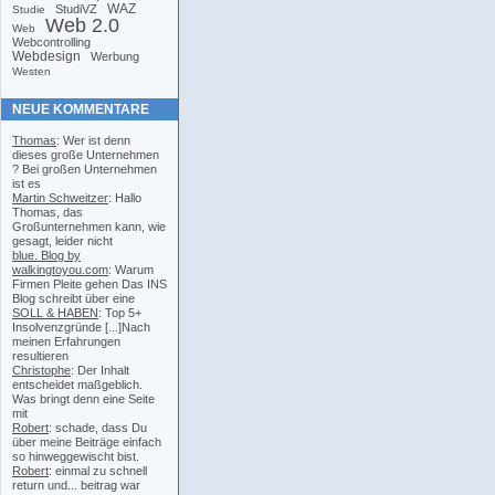
WAZ
StudiVZ
Studie
Web 2.0
Web
Webcontrolling
Webdesign
Werbung
Westen
NEUE KOMMENTARE
Thomas
: Wer ist denn
dieses große Unternehmen
? Bei großen Unternehmen
ist es
Martin Schweitzer
: Hallo
Thomas, das
Großunternehmen kann, wie
gesagt, leider nicht
blue. Blog by
walkingtoyou.com
: Warum
Firmen Pleite gehen Das INS
Blog schreibt über eine
SOLL & HABEN
: Top 5+
Insolvenzgründe [...]Nach
meinen Erfahrungen
resultieren
Christophe
: Der Inhalt
entscheidet maßgeblich.
Was bringt denn eine Seite
mit
Robert
: schade, dass Du
über meine Beiträge einfach
so hinweggewischt bist.
Robert
: einmal zu schnell
return und... beitrag war