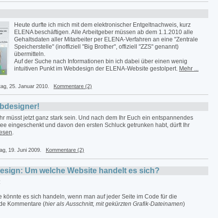
Heute durfte ich mich mit dem elektronischer Entgeltnachweis, kurz
ELENA beschäftigen. Alle Arbeitgeber müssen ab dem 1.1.2010 alle
Gehaltsdaten aller Mitarbeiter per ELENA-Verfahren an eine "Zentrale
Speicherstelle" (inoffiziell "Big Brother", offiziell "ZZS" genannt)
übermitteln.
Auf der Suche nach Informationen bin ich dabei über einen wenig
intuitiven Punkt im Webdesign der ELENA-Website gestolpert.
Mehr ...
ag, 25. Januar 2010.
Kommentare (2)
bdesigner!
Ihr müsst jetzt ganz stark sein. Und nach dem Ihr Euch ein entspannendes
e eingeschenkt und davon den ersten Schluck getrunken habt, dürft Ihr
esen
.
tag, 19. Juni 2009.
Kommentare (2)
esign: Um welche Website handelt es sich?
:
 könnte es sich handeln, wenn man auf jeder Seite im Code für die
nde Kommentare (
hier als Ausschnitt, mit gekürzten Grafik-Dateinamen
)