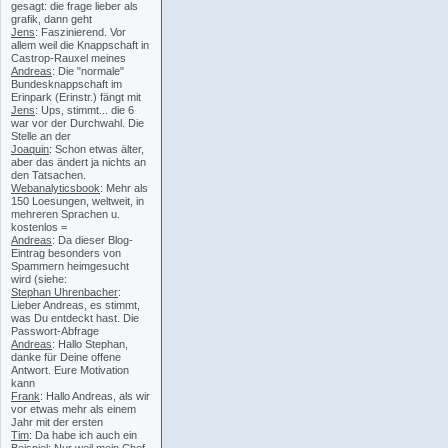
gesagt: die frage lieber als
grafik, dann geht
Jens
: Faszinierend. Vor
allem weil die Knappschaft in
Castrop-Rauxel meines
Andreas
: Die "normale"
Bundesknappschaft im
Erinpark (Erinstr.) fängt mit
Jens
: Ups, stimmt... die 6
war vor der Durchwahl. Die
Stelle an der
Joaquin
: Schon etwas älter,
aber das ändert ja nichts an
den Tatsachen.
Webanalyticsbook
: Mehr als
150 Loesungen, weltweit, in
mehreren Sprachen u.
kostenlos =
Andreas
: Da dieser Blog-
Eintrag besonders von
Spammern heimgesucht
wird (siehe:
Stephan Uhrenbacher
:
Lieber Andreas, es stimmt,
was Du entdeckt hast. Die
Passwort-Abfrage
Andreas
: Hallo Stephan,
danke für Deine offene
Antwort. Eure Motivation
kann
Frank
: Hallo Andreas, als wir
vor etwas mehr als einem
Jahr mit der ersten
Tim
: Da habe ich auch ein