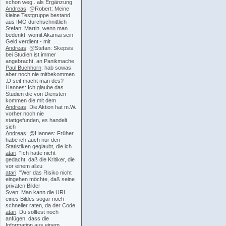
schon weg.. als Ergänzung
Andreas
: @Robert: Meine
kleine Testgruppe bestand
aus IMO durchschnittlich
Stefan
: Martin, wenn man
bedenkt, womit Akamai sein
Geld verdient - mit
Andreas
: @Stefan: Skepsis
bei Studien ist immer
angebracht, an Panikmache
Paul Buchhorn
: hab sowas
aber noch nie mitbekommen
:D seit macht man des?
Hannes
: Ich glaube das
Studien die von Diensten
kommen die mit dem
Andreas
: Die Aktion hat m.W.
vorher noch nie
stattgefunden, es handelt
sich
Andreas
: @Hannes: Früher
habe ich auch nur den
Statistiken geglaubt, die ich
atari
: "Ich hätte nicht
gedacht, daß die Kritiker, die
vor einem allzu
atari
: "Wer das Risiko nicht
eingehen möchte, daß seine
privaten Bilder
Sven
: Man kann die URL
eines Bildes sogar noch
schneller raten, da der Code
atari
: Du solltest noch
anfügen, dass die
Information aus einem