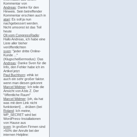
Kommentar von
Andreas
: Danke für den
Hinweis. Sein betreffender
Kommentar erschien auch in
atari
: Es soll ja nun
nachgebessert werden.
Nicht umsonst ist das Teil
heute
Oli vom CongressRadio
:
Hallo Andreas, ich habe eine
Liste aller bisher
veröffentlichten
sven
: "jeder dritte Online-
Kunde ..."
(Klugscheißermodus): Das
Andreas
: Danke Sven für die
Info, den Fehler habe ich im
Artikel jetzt
Paul Buchhorn
: ethik ist
auch ein sehr großer faktor.
wenn man diesen gekonnt
Marcel Widmer
: Ich teile die
Ansicht von A bis Z. Der
"öffentliche Raum"
Marcel Widmer
: [oh, da hat
was mit dem Link nicht
funktioniert] ... drüben (bei
Roland
: Ich meine,
WP_SECRET wird bei
WordPress-Installationen
von Hause aus
sven
: In großen Firmen sind
>50% der Anrufe bei der
internen Helpline: