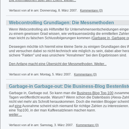
Die Informationen über den Client. Weiter...
Verfasst von af in
am: Donnerstag, 8. März 2007.
Kommentare (0)
Webcontrolling Grundlagen: Die Messmethoden
Wenn Webcontrolling als Hilfsmittel für Unternehmensentscheidungen eingese
zu einem gewissen Grad wissen, wie vertrauenswürdig die ermittelten Zahle
man leicht zu falschen Schlussfolgerungen kommen (
Garbage in, Garbage o
Deswegen möchte ich hiermit eine kleine Serie zu einigen Grundlagen des We
und versuchen dabei so nicht-technisch wie möglich zu sein, dabei aber her
sichere "Fakten" und was unsichere "Annahmen" bei den Ergebnissen sind.
Den Anfang macht eine Übersicht der Messmethoden. Weiter...
Verfasst von af in
am: Montag, 5. März 2007.
Kommentare (0)
Garbage-in Garbage-out: Die Business-Blog Bestenlist
Garbage in, Garbage out. So kann man die
Business-Blog Top-100
zusammenf
Tagen veröffentlicht wurde. Warum? Wenn schon die Datenbasis (Alexa-Zahlen
nicht viel mehr als Schrott herauskommen. Doch die meisten Blogger scheint 
auf
eine
Ausnahme scheint sich niemand für richtige Zahlen zu interessiere
eine Top100, in der man Kaffeesatzlesen machen kann.
weiter ...
Verfasst von af in
am: Samstag, 3. März 2007.
Kommentare (0)