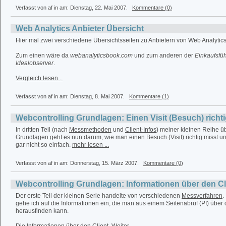
Verfasst von af in
am: Dienstag, 22. Mai 2007.
Kommentare (0)
Web Analytics Anbieter Übersicht
Hier mal zwei verschiedene Übersichtsseiten zu Anbietern von Web Analytics
Zum einen wäre da
webanalyticsbook.com
und zum anderen der
Einkaufsfü
Idealobserver
.
Vergleich lesen...
Verfasst von af in
am: Dienstag, 8. Mai 2007.
Kommentare (1)
Webcontrolling Grundlagen: Einen Visit (Besuch) richt
In dritten Teil (nach
Messmethoden
und
Client-Infos
) meiner kleinen Reihe ü
Grundlagen geht es nun darum, wie man einen Besuch (Visit) richtig misst und
gar nicht so einfach.
mehr lesen ...
Verfasst von af in
am: Donnerstag, 15. März 2007.
Kommentare (0)
Webcontrolling Grundlagen: Informationen über den Cl
Der erste Teil der kleinen Serie handelte von verschiedenen
Messverfahren
.
gehe ich auf die Informationen ein, die man aus einem Seitenabruf (PI) über
herausfinden kann.