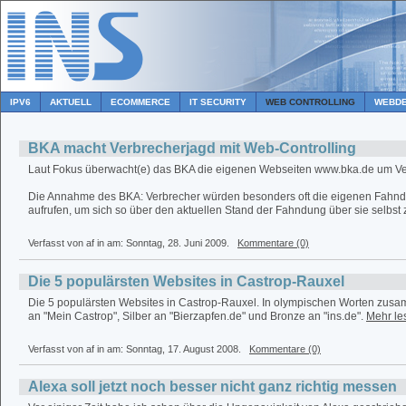
IPV6
AKTUELL
ECOMMERCE
IT SECURITY
WEB CONTROLLING
WEBDE
BKA macht Verbrecherjagd mit Web-Controlling
Laut Fokus überwacht(e) das BKA die eigenen Webseiten www.bka.de um Ve
Die Annahme des BKA: Verbrecher würden besonders oft die eigenen Fahn
aufrufen, um sich so über den aktuellen Stand der Fahndung über sie selbst 
Verfasst von af in
am: Sonntag, 28. Juni 2009.
Kommentare (0)
Die 5 populärsten Websites in Castrop-Rauxel
Die 5 populärsten Websites in Castrop-Rauxel. In olympischen Worten zusa
an "Mein Castrop", Silber an "Bierzapfen.de" und Bronze an "ins.de".
Mehr les
Verfasst von af in
am: Sonntag, 17. August 2008.
Kommentare (0)
Alexa soll jetzt noch besser nicht ganz richtig messen