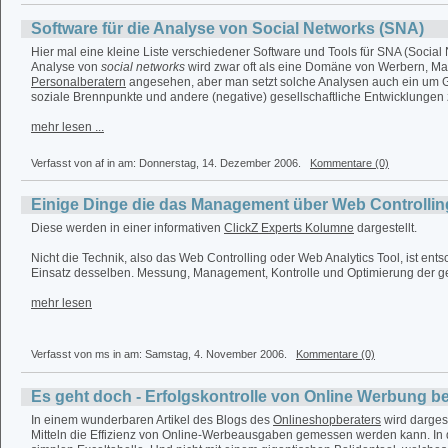
Software für die Analyse von Social Networks (SNA)
Hier mal eine kleine Liste verschiedener Software und Tools für SNA (Social 
Analyse von
social networks
wird zwar oft als eine Domäne von Werbern, Ma
Personalberatern
angesehen, aber man setzt solche Analysen auch ein um 
soziale Brennpunkte und andere (negative) gesellschaftliche Entwicklungen
mehr lesen ...
Verfasst von af in
am: Donnerstag, 14. Dezember 2006.
Kommentare (0)
Einige Dinge die das Management über Web Controlling
Diese werden in einer informativen
ClickZ Experts Kolumne
dargestellt.
Nicht die Technik, also das Web Controlling oder Web Analytics Tool, ist en
Einsatz desselben. Messung, Management, Kontrolle und Optimierung der 
mehr lesen
Verfasst von ms in
am: Samstag, 4. November 2006.
Kommentare (0)
Es geht doch - Erfolgskontrolle von Online Werbung b
In einem wunderbaren Artikel des Blogs des
Onlineshopberaters
wird dargest
Mitteln die Effizienz von Online-Werbeausgaben gemessen werden kann. In d