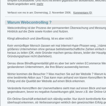
simplen Exceltabelle. Und nicht mit einem gigantischen Bolidentool, welches
Markt angeboten wird.
mehr
Verfasst von ms in
am: Donnerstag, 2. November 2006.
Kommentare (0)
Warum Webcontrolling ?
Webcontrolling ist der Prozess der permanenten Überwachung und Messung
Hinblick auf die Ziele sowie Kosten und Nutzen.
Klingt altmodisch und überflüssig. Ist es aber nicht !
Kein vernünftiger Mensch (lassen wir mal Internet-Hype-Phasen weg...) käme
größeres Unternehmen ohne genaue betriebswirtschaftliche Zahlen einfach
heraus zu leiten (OK, viele Gründer machen genau dieses, leider der Hauptgr
Gründungsphase nicht überleben).
Genau diese Blindflugmentalität gibt es aber bei sehr vielen ECommerce Web
gestandenen Unternehmern, die Ihre Bilanz auswendig kennen.
Woher kommen die Besucher ? Was machen Sie auf der Website ? Warum ka
eine bestimmte Aktion aus ? Das kann man anhand von klaren Kennziffern f
Erfolg und die Qualität der Website auf einen Blick erkennen.
Veränderte Kennziffern der Userverhaltens sieht man auf einen Blick und kan
gegensteuern, bevor es negative Auswirkungen gibt, bevor z.B. der Online-Um
Ein Online-Geschäft entwickelt sich ständig weiter. Nur durch kontrollierte
überhaupt erkennen, ob Verbesserungen wirklich den gewünschten Erfolg g