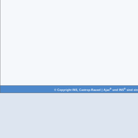
®
®
© Copyright
INS, Castrop-Rauxel
| Ajax
und INS
sind ei