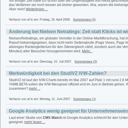
Vor einiger Zeit habe ich schon über die Ungenauigkeit von Alexa geschriebe
das Verfahren sei noch besser als bisher geworden. Aha, waren die bisherig
Aber nein!
Weiterlesen ...
Verfasst von af in
am: Freitag, 18. April 2008.
Kommentare (0)
Änderung bei Nielsen Netratings: Zeit statt Klicks ist wi
Nielsen/Netratings, ein globaler Vorreiter in der Online-Marktforschung, hat 
Report bekanntgegeben, dass nicht mehr Seitenabrufe (Page Views, Page Imp
alleiniges Rankingkriterium für den Sitevergleich zählt, sondern auch die Ver
Minutes) aller Besucher hinzugenommen wird.
Mehr...
Verfasst von af in
am: Dienstag, 10. Juli 2007.
Kommentare (0)
Merkwürdigkeit bei den StudiVZ IVW-Zahlen?
StudiVZ ist laut der IVW-Charts bereits im Mai 2007 auf Platz 1 mit rund 2,6 Mi
YAMB.BETA sollen die IVW-Messpixel offiziell erst im Juni in Betrieb gehen. 
zusammen?
mehr ...
Verfasst von af in
am: Montag, 11. Juni 2007.
Kommentare (1)
Google Analytics wenig geeignet für Unternehmensein
Laut einer Studie von
CMS Watch
ist Google Analytics schlecht für den Unt
geeignet.
mehr lesen ...