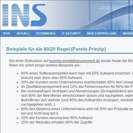
IPV6
AKTUELL
ECOMMERCE
IT SECURITY
WEB CONTROLLING
WEBDE
Beispiele für die 80/20 Regel (Pareto-Prinzip)
Bei einer Diskussion auf
guerilla-projektmanagement.de
wurde heute die 80
fielen mir sofort einige weitere Beispiele ein:
80% eines Softwareprojektes kann man mit 20% Aufwand erreichen. F
braucht man dann aber 80% Aufwand.
20% der Kunden eines Unternehmens erwirtschaften 80% des Umsat
Im Qualitätsmanagement sind 20% der Fehlerursachen für 80% der Fe
Bei rechtswidrigen Verträgen und Abmahnungen (Drohgebärden) wird 
sich 80% der Betroffenen einschüchtern lassen und nachgeben, wäh
Betroffenen sich wehren (und 80% des Aufwandes erzeugen, weshalb
nachgegeben wird...)
80% des Gewinns eines Unternehmens wird mit 20% der Produkte erw
tail
und nicht
long tail
!)
20% der Kunden verursachen 80% Aufwand
20% der Websites erhalten 80% der Zugriffe