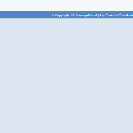
®
®
© Copyright
INS, Castrop-Rauxel
| Ajax
und INS
sind ei