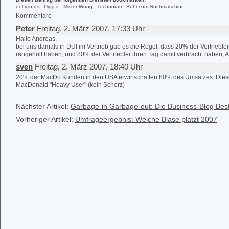
del.icio.us
-
Digg it
-
Mister Wong
-
Technorati
-
Ruhr.com Suchmaschine
Kommentare
Peter
Freitag, 2. März 2007, 17:33 Uhr
Hallo Andreas,
bei uns damals in DUI im Vertrieb gab es die Regel, dass 20% der Vertrieb
rangeholt haben, und 80% der Vertriebler ihren Tag damit verbracht haben, 
sven
Freitag, 2. März 2007, 18:40 Uhr
20% der MacDo Kunden in den USA erwirtschaften 80% des Umsatzes. Dies
MacDonald "Heavy User" (kein Scherz)
Nächster Artikel:
Garbage-in Garbage-out: Die Business-Blog Best
Vorheriger Artikel:
Umfrageergebnis: Welche Blase platzt 2007