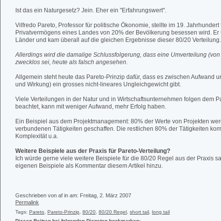
Ist das ein Naturgesetz? Jein. Eher ein "Erfahrungswert".
Vilfredo Pareto, Professor für politische Ökonomie, stellte im 19. Jahrhundert
Privatvermögens eines Landes von 20% der Bevölkerung besessen wird. Er 
Länder und kam überall auf die gleichen Ergebnisse dieser 80/20 Verteilung.
Allerdings wird die damalige Schlussfolgerung, dass eine Umverteilung (vo
zwecklos sei, heute als falsch angesehen.
Allgemein steht heute das Pareto-Prinzip dafür, dass es zwischen Aufwand 
und Wirkung) ein grosses nicht-lineares Ungleichgewicht gibt.
Viele Verteilungen in der Natur und in Wirtschaftsunternehmen folgen dem P
beachtet, kann mit weniger Aufwand, mehr Erfolg haben.
Ein Beispiel aus dem Projektmanagement: 80% der Werte von Projekten wer
verbundenen Tätigkeiten geschaffen. Die restlichen 80% der Tätigkeiten ko
Komplexität u.a.
Weitere Beispiele aus der Praxis für Pareto-Verteilung?
Ich würde gerne viele weitere Beispiele für die 80/20 Regel aus der Praxis s
eigenen Beispiele als Kommentar diesem Artikel hinzu.
Geschrieben von af in
am: Freitag, 2. März 2007
Permalink
Tags:
Pareto
,
Pareto-Prinzip
,
80/20
,
80/20 Regel
,
short tail
,
long tail
Diesen Beitrag bei folgenden Diensten bookmarken: