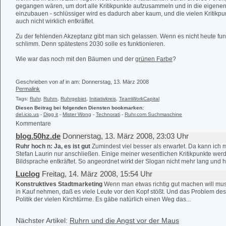
gegangen wären, um dort alle Kritikpunkte aufzusammeln und in die eigene
einzubauen - schlüssiger wird es dadurch aber kaum, und die vielen Kritik
auch nicht wirklich entkräftet.
Zu der fehlenden Akzeptanz gibt man sich gelassen. Wenn es nicht heute funkt
schlimm. Denn spätestens 2030 solle es funktionieren.
Wie war das noch mit den Bäumen und der
grünen Farbe
?
Geschrieben von af in
am: Donnerstag, 13. März 2008
Permalink
Tags:
Ruhr
,
Ruhrn
,
Ruhrgebiet
,
Initiativkreis
,
TeamWorkCapital
Diesen Beitrag bei folgenden Diensten bookmarken:
del.icio.us
-
Digg it
-
Mister Wong
-
Technorati
-
Ruhr.com Suchmaschine
Kommentare
blog.50hz.de
Donnerstag, 13. März 2008, 23:03 Uhr
Ruhr hoch n: Ja, es ist gut
Zumindest viel besser als erwartet. Da kann ich
Stefan Laurin nur anschließen. Einige meiner wesentlichen Kritikpunkte wer
Bildsprache entkräftet. So angeordnet wirkt der Slogan nicht mehr lang und hol
Luclog
Freitag, 14. März 2008, 15:54 Uhr
Konstruktives Stadtmarketing
Wenn man etwas richtig gut machen will m
in Kauf nehmen, daß es viele Leute vor den Kopf stößt. Und das Problem des 
Politik der vielen Kirchtürme. Es gäbe natürlich einen Weg das...
Nächster Artikel:
Ruhrn und die Angst vor der Maus