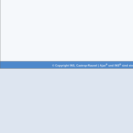
®
®
© Copyright
INS, Castrop-Rauxel
| Ajax
und INS
sind ei