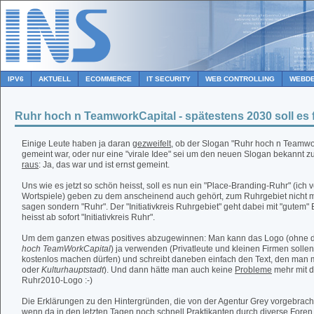
IPV6
AKTUELL
ECOMMERCE
IT SECURITY
WEB CONTROLLING
WEBDE
Ruhr hoch n TeamworkCapital - spätestens 2030 soll es 
Einige Leute haben ja daran
gezweifelt
, ob der Slogan "Ruhr hoch n Teamwo
gemeint war, oder nur eine "virale Idee" sei um den neuen Slogan bekannt zu
raus
: Ja, das war und ist ernst gemeint.
Uns wie es jetzt so schön heisst, soll es nun ein "Place-Branding-Ruhr" (ich 
Wortspiele) geben zu dem anscheinend auch gehört, zum Ruhrgebiet nicht m
sagen sondern "Ruhr". Der "Initiativkreis Ruhrgebiet" geht dabei mit "gutem"
heisst ab sofort "Initiativkreis Ruhr".
Um dem ganzen etwas positives abzugewinnen: Man kann das Logo (ohne d
hoch TeamWorkCapital
) ja verwenden (Privatleute und kleinen Firmen soll
kostenlos machen dürfen) und schreibt daneben einfach den Text, den man 
oder
Kulturhauptstadt
). Und dann hätte man auch keine
Probleme
mehr mit d
Ruhr2010-Logo :-)
Die Erklärungen zu den Hintergründen, die von der Agentur Grey vorgebracht
wenn da in den letzten Tagen noch schnell Praktikanten durch diverse For