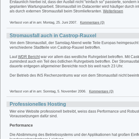
Erstaunlich hierbei ist, dass der Ausfall nicht "einfach so" passierte, sonder
geplanten Wartungsarbeit. Stromausfall im Datacenter wird häufiger durch in
als durch externen Stromausfall beim Stromlieferanten.
Weiterlesen
Verfasst von af in
am: Montag, 25. Juni 2007.
Kommentare (0)
Stromausfall auch in Castrop-Rauxel
Von dem Stromausfall, der Samstag Abend weite Teile Europas heimgesucht 
verschiedene Stadtteile von Castrop-Rauxel betroffen.
Laut
WDR Bericht
war vor allem das westliche Ruhrgebiet betroffen. Mit Cas
zumindest auch ein Teil des östlichen Ruhrgebiets betroffen. Der Stromausfa
dauerte entgegen allgemeiner Bereichte noch bis weit nach 23 Uhr.
Der Betrieb des INS Rechenzentrums war von dem Stromausfall nicht beeintr
Verfasst von af in
am: Sonntag, 5. November 2006.
Kommentare (0)
Professionelles Hosting
Wer eine Website professionell betreibt, weiss dass Performance und Robust
Voraussetzungen dafür sind.
Performance
Die Abstimmung des Betriebssystems und der Applikationen hat großen Einfl