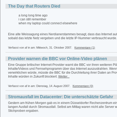
The Day that Routers Died
a long long time ago
i can still remember
when my laptop could connect elsewhere
Eine alte Weissagung eines Nerdianerstammes besagt, dass das Internet aufh
sobald das letzte Netz vergeben und die letzte IP-Nummer verbraucht wurde
Verfasst von af in
am: Mittwoch, 31. Oktober 2007.
Kommentare (1)
Provider warnen die BBC vor Online-Video plänen
Eine Gruppe britischer Internet-Provider warnt die BBC vor ihren weiteren P
Inhalte/Videos und Fernsehprogramm über das Internet auszustrahlen. Wenn
verwirklichen würde, müsste die BBC für die Durchleitung ihrer Daten an Pro
Inhalte würden in Zukunft blockiert.
Weiter...
Verfasst von af in
am: Dienstag, 14. August 2007.
Kommentare (0)
Stromausfall im Datacenter: Die unterschätzte Gefahr
Gestern am frühen Morgen gab es in einem Düsseldorfer Rechenzentrum ein
langen Ausfall durch Stromausfall. Selbst am Mittag waren nicht alle Server w
Stichproben ergaben.