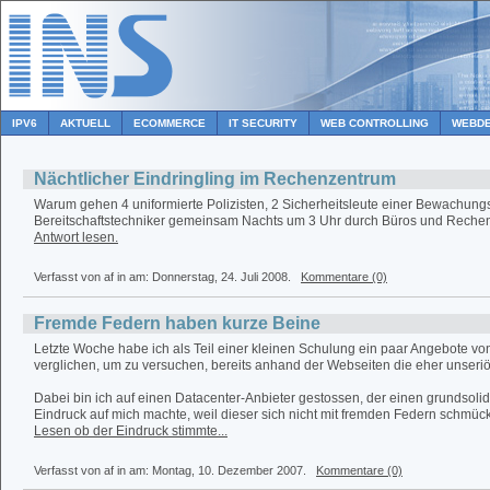
IPV6
AKTUELL
ECOMMERCE
IT SECURITY
WEB CONTROLLING
WEBDE
Nächtlicher Eindringling im Rechenzentrum
Warum gehen 4 uniformierte Polizisten, 2 Sicherheitsleute einer Bewachung
Bereitschaftstechniker gemeinsam Nachts um 3 Uhr durch Büros und Rech
Antwort lesen.
Verfasst von af in
am: Donnerstag, 24. Juli 2008.
Kommentare (0)
Fremde Federn haben kurze Beine
Letzte Woche habe ich als Teil einer kleinen Schulung ein paar Angebote vo
verglichen, um zu versuchen, bereits anhand der Webseiten die eher unseri
Dabei bin ich auf einen Datacenter-Anbieter gestossen, der einen grundsoli
Eindruck auf mich machte, weil dieser sich nicht mit fremden Federn schmück
Lesen ob der Eindruck stimmte...
Verfasst von af in
am: Montag, 10. Dezember 2007.
Kommentare (0)