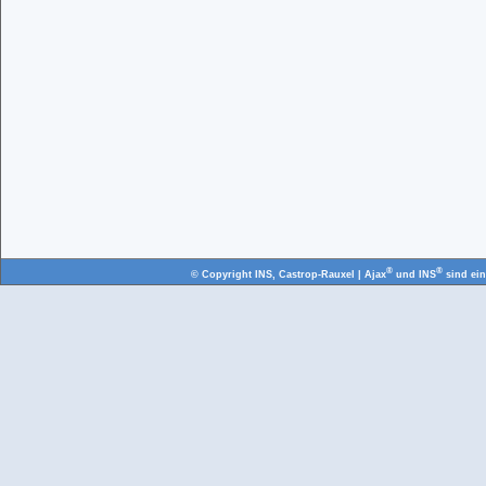
®
®
© Copyright
INS, Castrop-Rauxel
| Ajax
und INS
sind ei