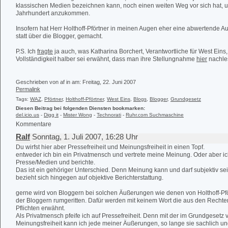
klassischen Medien bezeichnen kann, noch einen weiten Weg vor sich hat, 
Jahrhundert anzukommen.
Insofern hat Herr Holthoff-Pförtner in meinen Augen eher eine abwertende 
statt über die Blogger, gemacht.
P.S. Ich
fragte
ja auch, was Katharina Borchert, Verantwortliche für West Eins
Vollständigkeit halber sei erwähnt, dass man ihre Stellungnahme
hier
nachle
Geschrieben von af in
am: Freitag, 22. Juni 2007
Permalink
Tags:
WAZ
,
Pförtner
,
Holthoff-Pförtner
,
West Eins
,
Blogs
,
Blogger
,
Grundgesetz
Diesen Beitrag bei folgenden Diensten bookmarken:
del.icio.us
-
Digg it
-
Mister Wong
-
Technorati
-
Ruhr.com Suchmaschine
Kommentare
Ralf
Sonntag, 1. Juli 2007, 16:28 Uhr
Du wirfst hier aber Pressefreiheit und Meinungsfreiheit in einen Topf.
entweder ich bin ein Privatmensch und vertrete meine Meinung. Oder aber i
Presse/Medien und berichte.
Das ist ein gehöriger Unterschied. Denn Meinung kann und darf subjektiv sei
bezieht sich hingegen auf objektive Berichterstattung.
gerne wird von Bloggern bei solchen Äußerungen wie denen von Holthoff-Pfö
der Bloggern rumgeritten. Dafür werden mit keinem Wort die aus den Rech
Pflichten erwähnt.
Als Privatmensch pfeife ich auf Pressefreiheit. Denn mit der im Grundgesetz 
Meinungsfreiheit kann ich jede meiner Äußerungen, so lange sie sachlich un