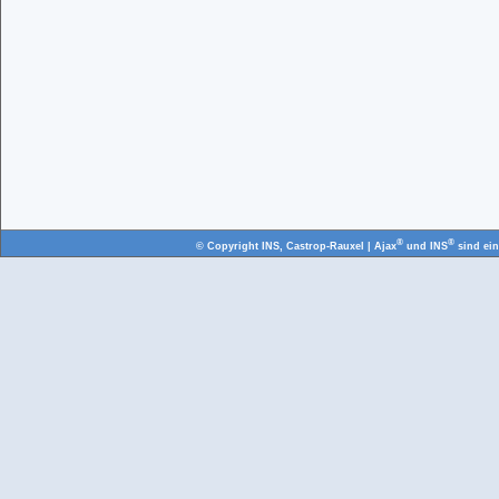
®
®
© Copyright
INS, Castrop-Rauxel
| Ajax
und INS
sind ei