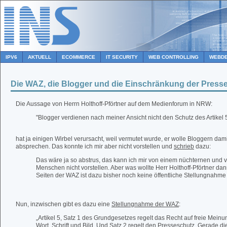
IPV6
AKTUELL
ECOMMERCE
IT SECURITY
WEB CONTROLLING
WEBDE
Die WAZ, die Blogger und die Einschränkung der Pressef
Die Aussage von Herrn Holthoff-Pförtner auf dem Medienforum in NRW:
"Blogger verdienen nach meiner Ansicht nicht den Schutz des Artikel 5
hat ja einigen Wirbel verursacht, weil vermutet wurde, er wolle Bloggern dami
absprechen. Das konnte ich mir aber nicht vorstellen und
schrieb
dazu:
Das wäre ja so abstrus, das kann ich mir von einem nüchternen und 
Menschen nicht vorstellen. Aber was wollte Herr Holthoff-Pförtner d
Seiten der WAZ ist dazu bisher noch keine öffentliche Stellungnahme
Nun, inzwischen gibt es dazu eine
Stellungnahme der WAZ
:
„Artikel 5, Satz 1 des Grundgesetzes regelt das Recht auf freie Mein
Wort, Schrift und Bild. Und Satz 2 regelt den Presseschutz. Gerade di