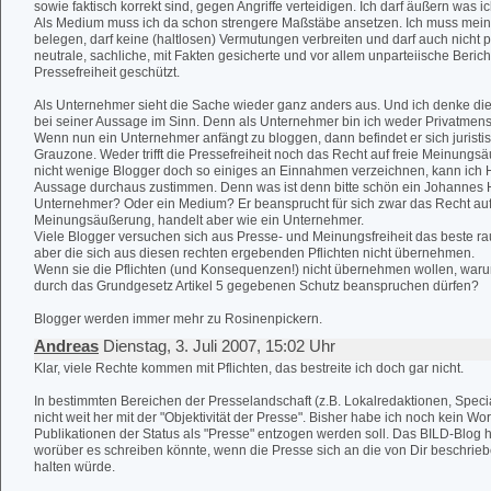
sowie faktisch korrekt sind, gegen Angriffe verteidigen. Ich darf äußern was i
Als Medium muss ich da schon strengere Maßstäbe ansetzen. Ich muss meine
belegen, darf keine (haltlosen) Vermutungen verbreiten und darf auch nicht 
neutrale, sachliche, mit Fakten gesicherte und vor allem unparteiische Bericht
Pressefreiheit geschützt.
Als Unternehmer sieht die Sache wieder ganz anders aus. Und ich denke die 
bei seiner Aussage im Sinn. Denn als Unternehmer bin ich weder Privatme
Wenn nun ein Unternehmer anfängt zu bloggen, dann befindet er sich juristisc
Grauzone. Weder trifft die Pressefreiheit noch das Recht auf freie Meinung
nicht wenige Blogger doch so einiges an Einnahmen verzeichnen, kann ich Ho
Aussage durchaus zustimmen. Denn was ist denn bitte schön ein Johannes 
Unternehmer? Oder ein Medium? Er beansprucht für sich zwar das Recht auf 
Meinungsäußerung, handelt aber wie ein Unternehmer.
Viele Blogger versuchen sich aus Presse- und Meinungsfreiheit das beste ra
aber die sich aus diesen rechten ergebenden Pflichten nicht übernehmen.
Wenn sie die Pflichten (und Konsequenzen!) nicht übernehmen wollen, waru
durch das Grundgesetz Artikel 5 gegebenen Schutz beanspruchen dürfen?
Blogger werden immer mehr zu Rosinenpickern.
Andreas
Dienstag, 3. Juli 2007, 15:02 Uhr
Klar, viele Rechte kommen mit Pflichten, das bestreite ich doch gar nicht.
In bestimmten Bereichen der Presselandschaft (z.B. Lokalredaktionen, Special 
nicht weit her mit der "Objektivität der Presse". Bisher habe ich noch kein W
Publikationen der Status als "Presse" entzogen werden soll. Das BILD-Blog hä
worüber es schreiben könnte, wenn die Presse sich an die von Dir beschrie
halten würde.