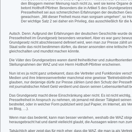
den Bloggern meiner Meinung nach nicht zu, weil sie keine Organe de
betont Holthoff-Pförtner. Besonders die in Artikel 5 des Grundgesetzes
Pressefreiheit sei aus schmerzlichen Erfahrungen der deutschen Ges
gewachsen. „Mit dieser Freiheit muss man sorgsam umgehen“, so Holt
Der wichtige Satz 2 sei daher ein Privileg, das ausschließlich für die 
Autsch. Denn: Aufgrund der Erfahrungen der deutschen Geschichte wurde de
Pressefreiheit im Grundgesetz besonders verankert. Aber es war ganz bewuss
Grundgesetz nicht abschliessend definiert wird, wen man zur Presse zählt u
Staat solle das nicht bestimmen dürfen, da dieser ansonsten eine kritische Pr
gleichschalten und mundtot machen könnte.
Die Väter des Grundgesetzes waren damit freiheitlicher und zukunftsorientiert
Stellungnahmen der WAZ und von Herrn Holthoff-Pförtner erscheinen.
Nun ist es ja nicht ganz unbekannt, dass die Vertreter und Funktionäre versch
Medien und ihre Interessenvertreter manchmal eine gewisse "Betriebsblindhe
glauben, nur derjenige dürfe zur Presse zählen (und den Schutz der Pressefr
mit journalistischer Arbeit Geld verdient und davon seinen Lebensunterhalt be
Das Grundgesetz macht diese Einschränkung aber nicht. Es ist nicht wichtig
Pressefreiheit in Anspruch zu nehmen, ob jemand mit dieser Tätigkeit seine
bestreitet, oder in welcher Form publiziert wird (auf Papier, im Internet, als Ve
im Blog, ....).
Wenn man das bedenkt, kann man besser verstehen, weshalb die WAZ obige
herausgebracht hat und damit vielleicht glaubt, die Aussagen wären nun zum
Tatsächlich aber zeigt das für mich eher, dass die WAZ, die man ja als Vertrete