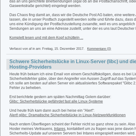
das an uns gerichtete Briefsendungen (egal ob an die Postfachanschrift, ode
Gaswerkstraße gerichtet) eingelegt werden.
Das Chaos fing damit an, dass wir die Deutsche Post AG baten, eine weitere 
lassen, die in unser Postfach zugestellt werden sollte und führte dazu, dass
uns eine Kündigung der Postfachzustellung zusandte, weil es uns angeblich n
Sendungen an uns an eine Adresse zustellt, unter der es uns laut Deutscher P
Komplett lesen und mit dem Kopf schütteln ...
Verfasst von af in
am: Freitag, 15. Dezember 2017.
Kommentare (0)
Schwere Sicherheitslücke in Linux-Server (libc) und di
Hosting-Providers
Heute früh bekam ich eine Email von einem Geschäftskollgen, dass es bei L
Sicherheitsfehler gäbe, über den Angreifer von Aussen Zugriff auf das Syst
ich solle am besten auf allen Server ein aktualisiertes Softwarepaket "Glibc 2
Fehler zu beheben.
Erst berichtete gestern am späten Nachmittag Golem darüber:
Glibc: Sicherheitslücke gefährdet fast alle Linux-Systeme
Und heute früh kam dann auch bei heise ein "Alert":
Alert! glibc: Dramatische Sicherheitslücke in Linux-Netzwerkfunktionen
Nach erstem Überfliegen scheint der Fehler nicht so ganz ohne zu sein. Also
Hoster meines Vertrauens,
Intares
, kontaktiert um zu fragen was jene davon
Sicherheits-Update auf unseren Servern bei Intares eingespielt werden wird.