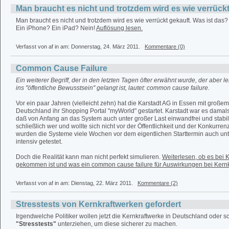
Man braucht es nicht und trotzdem wird es wie verrückt
Man braucht es nicht und trotzdem wird es wie verrückt gekauft. Was ist das?
Ein iPhone? Ein iPad? Nein!
Auflösung lesen.
Verfasst von af in
am: Donnerstag, 24. März 2011.
Kommentare (0)
Common Cause Failure
Ein weiterer Begriff, der in den letzten Tagen öfter erwähnt wurde, der aber le
ins "öffentliche Bewusstsein" gelangt ist, lautet: common cause failure.
Vor ein paar Jahren (vielleicht zehn) hat die Karstadt AG in Essen mit großem
Deutschland ihr Shopping Portal "myWorld" gestartet. Karstadt war es damal
daß von Anfang an das System auch unter großer Last einwandfrei und stabil
schließlich wer und wollte sich nicht vor der Öffentlichkeit und der Konkurren
wurden die Systeme viele Wochen vor dem eigentlichen Starttermin auch unt
intensiv getestet.
Doch die Realität kann man nicht perfekt simulieren.
Weiterlesen, ob es bei
gekommen ist und was ein common cause failure für Auswirkungen bei Kern
Verfasst von af in
am: Dienstag, 22. März 2011.
Kommentare (2)
Stresstests von Kernkraftwerken gefordert
Irgendwelche Politiker wollen jetzt die Kernkraftwerke in Deutschland oder 
"Stresstests"
unterziehen, um diese sicherer zu machen.