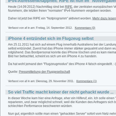
IPv4-Adressenknappheit: RIPE ist nun im "Notvergab
Heute (14.09.2012) Nachmittag sind bei
RIPE
, der zentralen europäischen Ve
Nummern, die letzten freien "normalen" IPv4-Nummern vergeben worden.
Daher ist jetzt bei RIPE ein "Notprogramm" aktiviert worden.
Mehr dazu lesen 
Verfasst von af in
am: Freitag, 14. September 2012.
Kommentare (0)
iPhone 4 entzündet sich im Flugzeug selbst
Am 25.11.2011 hat sich auf einem Flug innerhalb Australiens bei der Landun
selbst entzündet. Zuerst hat das iPhone immer stärker gequalmt und dann w
rotglühend. Das Bordpersonal konnte das iPhone löschen und es kam niem
Bild her betrachtet, scheint es sich um ein iPhone 4 zu handeln.
Da hat wohl jemand den "Flugzeugmodus" des iPhone 4 falsch eingestellt. :-
Quelle:
Pressmitteilung der Fluggesellschaft
Verfasst von af in
am: Dienstag, 29. November 2011.
Kommentare (1)
So viel Traffic macht keiner der nicht gehackt wurde ...
In dieser Woche kam hier eine Anfrage, eher ein Hilferuf, ein. Ich solle einen
reparieren, und zwar möglichst schnell, weil die Kunden des Anfragers sich 
schlechten Performance beschweren würden.
Nun gut, eigentlich sollte man einen "gehackten Server" sofort vom Netz ne