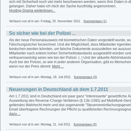
sich mit Sicherheit noch viel mehr beschweren werden, wenn ihre Daten in 
gelangen. Daher habe ich mich der Sache kurzfristig angenommen.
Hosting-Drama weiterlesen...
Verfasst von af in
am: Freitag, 25. November 2011.
Kommentare (1)
So sicher wie bei der Polizei ...
Als der neue Personalausweis mit biometrischen Daten vorgestellt wurde, wu
Fälschungssicher bezeichnet. Und die Möglichkeit, dass Mitarbeiter irgendwo
bestochen werden könnten, um falsche Dokumente auszustellen sei auszusch
Mitarbeiter nach extrem hohen Sicherheitsstandards ausgewählt würden und
vertrauenswürdig seien wie bei der Polizei. (..) Und der aktuelle Abhörskandal
Auch bei der Polizei, so wie in jeder anderen Organisation, gibt es Menschen
wenn nur der Preis stimmt.
Mehr ...
Verfasst von af in
am: Montag, 18. Juli 2011.
Kommentare (0)
Neuerungen in Deutschland ab dem 1.7.2011
Am 1.7.2011 sind in Deutschland ein paar ganz "interessante" gesetztliche Ä
Ausweitung des Reverse-Charge-Verfahren (§ 13b UStG) auf Mobilfunk-Gerät
geltendes Wahlrecht mehr und das sogenannte "Steuervereinfachungsgesetz"
Email übertragene Rechnungen die Pflicht zu qualifizierten Rechnungssignatu
dazu ...
Verfasst von af in
am: Montag, 11. Juli 2011.
Kommentare (0)