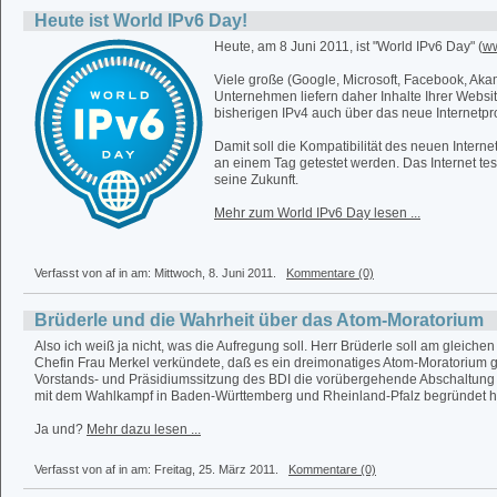
Heute ist World IPv6 Day!
Heute, am 8 Juni 2011, ist "World IPv6 Day" (
ww
Viele große (Google, Microsoft, Facebook, Akam
Unternehmen liefern daher Inhalte Ihrer Websi
bisherigen IPv4 auch über das neue Internetpro
Damit soll die Kompatibilität des neuen Interne
an einem Tag getestet werden. Das Internet te
seine Zukunft.
Mehr zum World IPv6 Day lesen ...
Verfasst von af in
am: Mittwoch, 8. Juni 2011.
Kommentare (0)
Brüderle und die Wahrheit über das Atom-Moratorium
Also ich weiß ja nicht, was die Aufregung soll. Herr Brüderle soll am gleiche
Chefin Frau Merkel verkündete, daß es ein dreimonatiges Atom-Moratorium g
Vorstands- und Präsidiumssitzung des BDI die vorübergehende Abschaltung 
mit dem Wahlkampf in Baden-Württemberg und Rheinland-Pfalz begründet 
Ja und?
Mehr dazu lesen ...
Verfasst von af in
am: Freitag, 25. März 2011.
Kommentare (0)