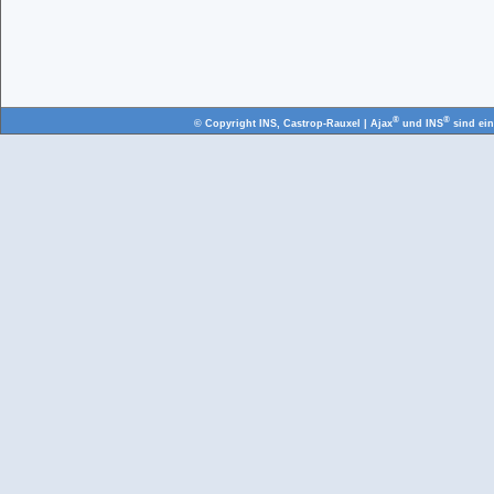
®
®
© Copyright
INS, Castrop-Rauxel
| Ajax
und INS
sind ei