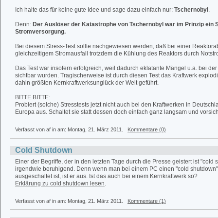
Ich halte das für keine gute Idee und sage dazu einfach nur:
Tschernobyl
.
Denn:
Der Auslöser der Katastrophe von Tschernobyl war im Prinzip ein S
Stromversorgung.
Bei diesem Stress-Test sollte nachgewiesen werden, daß bei einer Reaktor
gleichzeitigem Stromausfall trotzdem die Kühlung des Reaktors durch Notstrom
Das Test war insofern erfolgreich, weil dadurch eklatante Mängel u.a. bei d
sichtbar wurden. Tragischerweise ist durch diesen Test das Kraftwerk explodi
dahin größten Kernkraftwerksunglück der Welt geführt.
BITTE BITTE:
Probiert (solche) Stresstests jetzt nicht auch bei den Kraftwerken in Deutsch
Europa aus. Schaltet sie statt dessen doch einfach ganz langsam und vorsich
Verfasst von af in
am: Montag, 21. März 2011.
Kommentare (0)
Cold Shutdown
Einer der Begriffe, der in den letzten Tage durch die Presse geistert ist "cold 
irgendwie beruhigend. Denn wenn man bei einem PC einen "cold shutdown"
ausgeschaltet ist, ist er aus. Ist das auch bei einem Kernkraftwerk so?
Erklärung zu cold shutdown lesen
.
Verfasst von af in
am: Montag, 21. März 2011.
Kommentare (1)