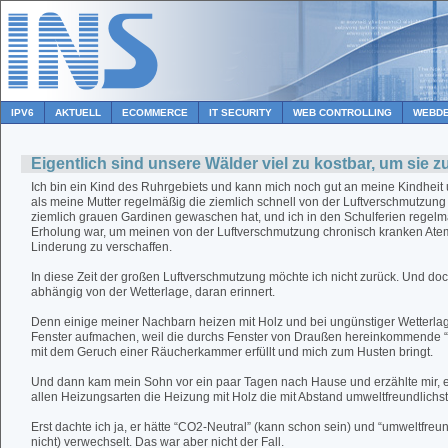
IPV6
AKTUELL
ECOMMERCE
IT SECURITY
WEB CONTROLLING
WEBDE
Eigentlich sind unsere Wälder viel zu kostbar, um sie 
Ich bin ein Kind des Ruhrgebiets und kann mich noch gut an meine Kindheit
als meine Mutter regelmäßig die ziemlich schnell von der Luftverschmutzung
ziemlich grauen Gardinen gewaschen hat, und ich in den Schulferien regelm
Erholung war, um meinen von der Luftverschmutzung chronisch kranken At
Linderung zu verschaffen.
In diese Zeit der großen Luftverschmutzung möchte ich nicht zurück. Und do
abhängig von der Wetterlage, daran erinnert.
Denn einige meiner Nachbarn heizen mit Holz und bei ungünstiger Wetterla
Fenster aufmachen, weil die durchs Fenster von Draußen hereinkommende “F
mit dem Geruch einer Räucherkammer erfüllt und mich zum Husten bringt.
Und dann kam mein Sohn vor ein paar Tagen nach Hause und erzählte mir, er
allen Heizungsarten die Heizung mit Holz die mit Abstand umweltfreundlichst
Erst dachte ich ja, er hätte “CO2-Neutral” (kann schon sein) und “umweltfreund
nicht) verwechselt. Das war aber nicht der Fall.