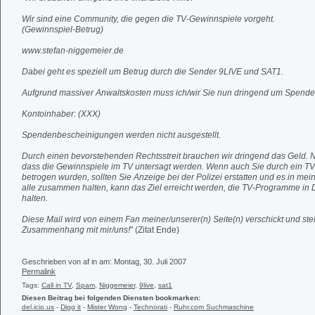
Wir sind eine Community, die gegen die TV-Gewinnspiele vorgeht.
(Gewinnspiel-Betrug)
www.stefan-niggemeier.de
Dabei geht es speziell um Betrug durch die Sender 9LIVE und SAT1.
Aufgrund massiver Anwaltskosten muss ich/wir Sie nun dringend um Spenden
Kontoinhaber: (XXX)
Spendenbescheinigungen werden nicht ausgestellt.
Durch einen bevorstehenden Rechtsstreit brauchen wir dringend das Geld. Nu
dass die Gewinnspiele im TV untersagt werden. Wenn auch Sie durch ein T
betrogen wurden, sollten Sie Anzeige bei der Polizei erstatten und es in m
alle zusammen halten, kann das Ziel erreicht werden, die TV-Programme in
halten.
Diese Mail wird von einem Fan meiner/unserer(n) Seite(n) verschickt und steh
Zusammenhang mit mir/uns!
" (Zitat Ende)
Geschrieben von af in
am: Montag, 30. Juli 2007
Permalink
Tags:
Call in TV
,
Spam
,
Niggemeier
,
9live
,
sat1
Diesen Beitrag bei folgenden Diensten bookmarken:
del.icio.us
-
Digg it
-
Mister Wong
-
Technorati
-
Ruhr.com Suchmaschine