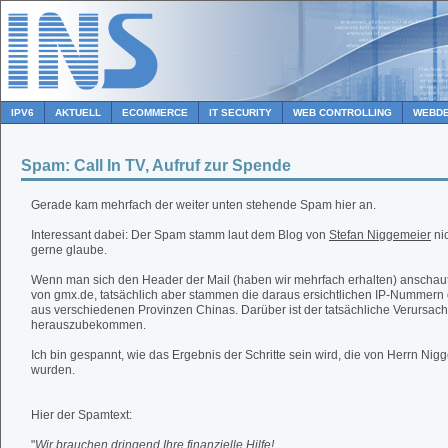
IPV6
AKTUELL
ECOMMERCE
IT SECURITY
WEB CONTROLLING
WEBDE
Spam: Call In TV, Aufruf zur Spende
Gerade kam mehrfach der weiter unten stehende Spam hier an.
Interessant dabei: Der Spam stamm laut dem Blog von
Stefan Niggemeier
nic
gerne glaube.
Wenn man sich den Header der Mail (haben wir mehrfach erhalten) anschaut
von gmx.de, tatsächlich aber stammen die daraus ersichtlichen IP-Nummern
aus verschiedenen Provinzen Chinas. Darüber ist der tatsächliche Verursach
herauszubekommen.
Ich bin gespannt, wie das Ergebnis der Schritte sein wird, die von Herrn Ni
wurden.
Hier der Spamtext:
"
Wir brauchen dringend Ihre finanzielle Hilfe!