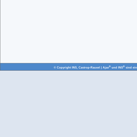
®
®
© Copyright
INS, Castrop-Rauxel
| Ajax
und INS
sind ei