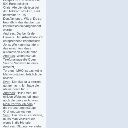
Beispiel: Nur weil mein Chef
500 Euro bei einer
Chris
: Alle die, die jetzt bei
der Telekom streiken, sind
bestimmt Eh-DA
Don Alphonso
: Wärst Du so
freundlich, das da oben zu
konkretisieren? Abgemahnt
wurde
Andreas
: Danke für den
Hinweis. Den Artikel habe ich
entsprechend konkretisiert
Jens
: Wie kann man denn
das einrichten, dass
automatisch Anrufe ohne
Andreas
: Wenn man als
Telefonanlage die Open
Source Software Asterisk
einsetzt,
Torsten
: IMHO ist das keine
Merkwürdigkeit, lediglich die
übliche
Sven
: Die Mail ist ja extrem
gut gemacht. Ich habe die
alleine heute für 3
Andreas
: Hallo Sven, bei
einigen Websites stimmen
auch die Links nicht, was
Mein-Parteibuch.com
: “…
die verfassungsmäßige
Ordnung zu wahren
Sven
: Um das zu verstehen,
muss man vielleicht ein
wenig in die Historie
Andreas
: Ok, jetzt verstehe