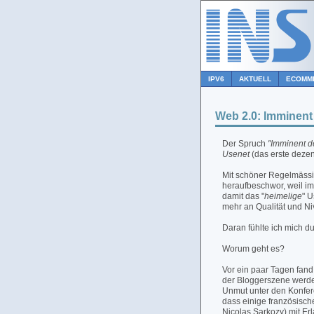
IPV6
AKTUELL
ECOMM
Web 2.0: Imminent d
Der Spruch
"Imminent de
Usenet
(das erste dezen
Mit schöner Regelmässi
heraufbeschwor, weil i
damit das "
heimelige
" 
mehr an Qualität und Ni
Daran fühlte ich mich du
Worum geht es?
Vor ein paar Tagen fand 
der Bloggerszene werde
Unmut unter den Konfer
dass einige französisch
Nicolas Sarkozy) mit Er