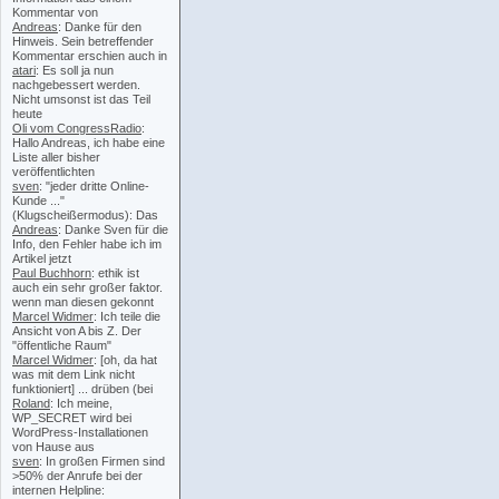
Kommentar von
Andreas
: Danke für den
Hinweis. Sein betreffender
Kommentar erschien auch in
atari
: Es soll ja nun
nachgebessert werden.
Nicht umsonst ist das Teil
heute
Oli vom CongressRadio
:
Hallo Andreas, ich habe eine
Liste aller bisher
veröffentlichten
sven
: "jeder dritte Online-
Kunde ..."
(Klugscheißermodus): Das
Andreas
: Danke Sven für die
Info, den Fehler habe ich im
Artikel jetzt
Paul Buchhorn
: ethik ist
auch ein sehr großer faktor.
wenn man diesen gekonnt
Marcel Widmer
: Ich teile die
Ansicht von A bis Z. Der
"öffentliche Raum"
Marcel Widmer
: [oh, da hat
was mit dem Link nicht
funktioniert] ... drüben (bei
Roland
: Ich meine,
WP_SECRET wird bei
WordPress-Installationen
von Hause aus
sven
: In großen Firmen sind
>50% der Anrufe bei der
internen Helpline: