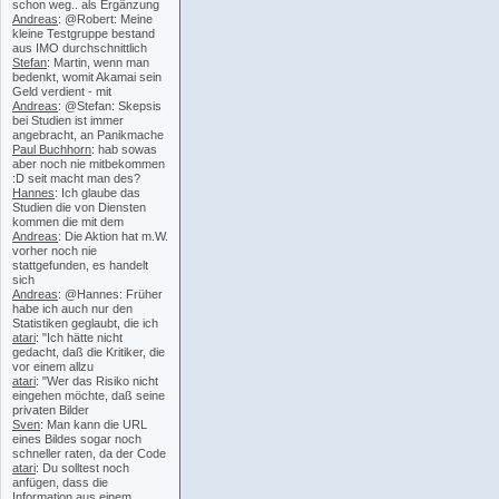
schon weg.. als Ergänzung
Andreas
: @Robert: Meine
kleine Testgruppe bestand
aus IMO durchschnittlich
Stefan
: Martin, wenn man
bedenkt, womit Akamai sein
Geld verdient - mit
Andreas
: @Stefan: Skepsis
bei Studien ist immer
angebracht, an Panikmache
Paul Buchhorn
: hab sowas
aber noch nie mitbekommen
:D seit macht man des?
Hannes
: Ich glaube das
Studien die von Diensten
kommen die mit dem
Andreas
: Die Aktion hat m.W.
vorher noch nie
stattgefunden, es handelt
sich
Andreas
: @Hannes: Früher
habe ich auch nur den
Statistiken geglaubt, die ich
atari
: "Ich hätte nicht
gedacht, daß die Kritiker, die
vor einem allzu
atari
: "Wer das Risiko nicht
eingehen möchte, daß seine
privaten Bilder
Sven
: Man kann die URL
eines Bildes sogar noch
schneller raten, da der Code
atari
: Du solltest noch
anfügen, dass die
Information aus einem