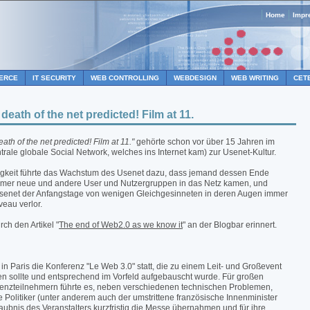
Home
Impr
ERCE
IT SECURITY
WEB CONTROLLING
WEBDESIGN
WEB WRITING
CET
eath of the net predicted! Film at 11.
ath of the net predicted! Film at 11."
gehörte schon vor über 15 Jahren im
trale globale Social Network, welches ins Internet kam) zur Usenet-Kultur.
gkeit führte das Wachstum des Usenet dazu, dass jemand dessen Ende
mmer neue und andere User und Nutzergruppen in das Netz kamen, und
Usenet der Anfangstage von wenigen Gleichgesinneten in deren Augen immer
veau verlor.
rch den Artikel "
The end of Web2.0 as we know it
" an der Blogbar erinnert.
in Paris die Konferenz "Le Web 3.0" statt, die zu einem Leit- und Großevent
n sollte und entsprechend im Vorfeld aufgebauscht wurde. Für großen
enzteilnehmern führte es, neben verschiedenen technischen Problemen,
e Politiker (unter anderem auch der umstrittene französische Innenminister
laubnis des Veranstalters kurzfristig die Messe übernahmen und für ihre