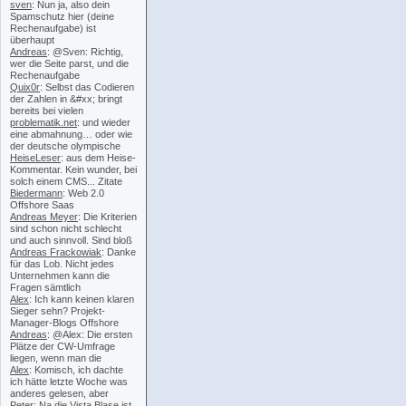
sven
: Nun ja, also dein
Spamschutz hier (deine
Rechenaufgabe) ist
überhaupt
Andreas
: @Sven: Richtig,
wer die Seite parst, und die
Rechenaufgabe
Quix0r
: Selbst das Codieren
der Zahlen in &#xx; bringt
bereits bei vielen
problematik.net
: und wieder
eine abmahnung… oder wie
der deutsche olympische
HeiseLeser
: aus dem Heise-
Kommentar. Kein wunder, bei
solch einem CMS... Zitate
Biedermann
: Web 2.0
Offshore Saas
Andreas Meyer
: Die Kriterien
sind schon nicht schlecht
und auch sinnvoll. Sind bloß
Andreas Frackowiak
: Danke
für das Lob. Nicht jedes
Unternehmen kann die
Fragen sämtlich
Alex
: Ich kann keinen klaren
Sieger sehn? Projekt-
Manager-Blogs Offshore
Andreas
: @Alex: Die ersten
Plätze der CW-Umfrage
liegen, wenn man die
Alex
: Komisch, ich dachte
ich hätte letzte Woche was
anderes gelesen, aber
Peter
: Na die Vista Blase ist