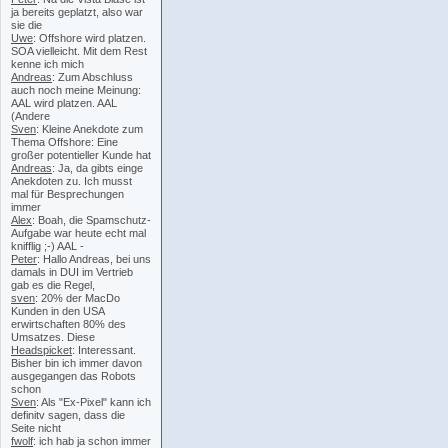
ja bereits geplatzt, also war
sie die
Uwe
: Offshore wird platzen.
SOA vielleicht. Mit dem Rest
kenne ich mich
Andreas
: Zum Abschluss
auch noch meine Meinung:
AAL wird platzen. AAL
(Andere
Sven
: Kleine Anekdote zum
Thema Offshore: Eine
großer potentieller Kunde hat
Andreas
: Ja, da gibts einge
Anekdoten zu. Ich musst
mal für Besprechungen
immer
Alex
: Boah, die Spamschutz-
Aufgabe war heute echt mal
knifflig ;-) AAL -
Peter
: Hallo Andreas, bei uns
damals in DUI im Vertrieb
gab es die Regel,
sven
: 20% der MacDo
Kunden in den USA
erwirtschaften 80% des
Umsatzes. Diese
Headspicket
: Interessant.
Bisher bin ich immer davon
ausgegangen das Robots
schon
Sven
: Als "Ex-Pixel" kann ich
definitv sagen, dass die
Seite nicht
fwolf
: ich hab ja schon immer