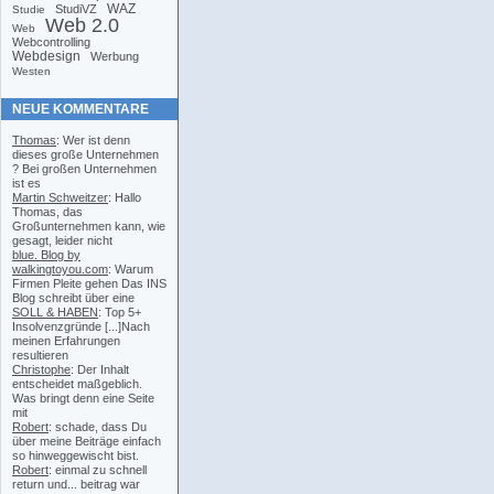
WAZ
StudiVZ
Studie
Web 2.0
Web
Webcontrolling
Webdesign
Werbung
Westen
NEUE KOMMENTARE
Thomas
: Wer ist denn
dieses große Unternehmen
? Bei großen Unternehmen
ist es
Martin Schweitzer
: Hallo
Thomas, das
Großunternehmen kann, wie
gesagt, leider nicht
blue. Blog by
walkingtoyou.com
: Warum
Firmen Pleite gehen Das INS
Blog schreibt über eine
SOLL & HABEN
: Top 5+
Insolvenzgründe [...]Nach
meinen Erfahrungen
resultieren
Christophe
: Der Inhalt
entscheidet maßgeblich.
Was bringt denn eine Seite
mit
Robert
: schade, dass Du
über meine Beiträge einfach
so hinweggewischt bist.
Robert
: einmal zu schnell
return und... beitrag war