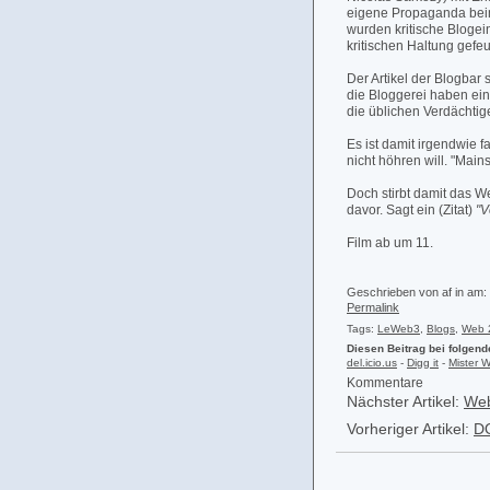
eigene Propaganda beim
wurden kritische Blogei
kritischen Haltung gefeue
Der Artikel der Blogbar
die Bloggerei haben eine
die üblichen Verdächtig
Es ist damit irgendwie
nicht höhren will. "Mains
Doch stirbt damit das 
davor. Sagt ein (Zitat)
"V
Film ab um 11.
Geschrieben von af in
am:
Permalink
Tags:
LeWeb3
,
Blogs
,
Web 
Diesen Beitrag bei folgen
del.icio.us
-
Digg it
-
Mister 
Kommentare
Nächster Artikel:
Web
Vorheriger Artikel:
DO