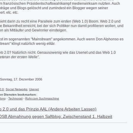
 französischen Präsidentschaftswahlkampf medienwirksam nutzten. Auch
nträge und Blogs gelöscht und zumindest ein Blogger wegen seiner
rt. etc. etc.
 sieht darin zu recht eine Parallele zum ersten (Web 1.0) Boom. Web 2.0 und
 Bekanntheit erreicht, bei der sich Politiker nun damit profilieren wollen, und
en als Mitläufer und Gewinnler einsteigen.
 fast im sogenannten "Mainstream" angekommen. Auch wenn Don Alphonso es
tream" klingt natürlich wenig elitär.
Web 2.0? Natürlich nicht. Genausowenig wie das Usenet und das Web 1.0
eteran der ersten Welle"
.
 Sonntag, 17. Dezember 2006
2.0
,
Social Networks
,
Usenet
den Diensten bookmarken:
Wong
-
Technorati
-
Ruhr.com Suchmaschine
 2.0 und das Prinzip AAL (Andere Arbeiten Lassen)
SB Abmahnung gegen Saftblog: Zwischenstand 1. Halbzeit