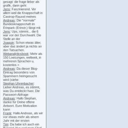
gesagt: die frage lieber als
grafik, dann geht
Jens
: Faszinierend. Vor
allem weil die Knappschaft in
Castrop-Rauxel meines
Andreas
: Die "normale"
Bundesknappschaft im
Erinpark (Erinstr.) fängt mit
Jens
: Ups, stimmt... die 6
war vor der Durchwahl. Die
Stelle an der
Joaquin
: Schon etwas älter,
aber das ändert ja nichts an
den Tatsachen.
Webanalyticsbook
: Mehr als
150 Loesungen, weltweit, in
mehreren Sprachen u.
kostenlos =
Andreas
: Da dieser Blog-
Eintrag besonders von
Spammern heimgesucht
wird (siehe:
Stephan Uhrenbacher
:
Lieber Andreas, es stimmt,
was Du entdeckt hast. Die
Passwort-Abfrage
Andreas
: Hallo Stephan,
danke für Deine offene
Antwort. Eure Motivation
kann
Frank
: Hallo Andreas, als wir
vor etwas mehr als einem
Jahr mit der ersten
Tim
: Da habe ich auch ein