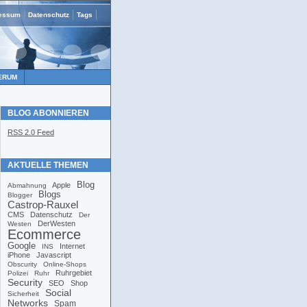
essum
Datenschutz
Tags
ERUM
BLOG ABONNIEREN
RSS 2.0 Feed
AKTUELLE THEMEN
Blog
Apple
Abmahnung
Blogs
Blogger
Castrop-Rauxel
CMS
Datenschutz
Der
DerWesten
Westen
Ecommerce
Google
Internet
INS
iPhone
Javascript
Obscurity
Online-Shops
Ruhrgebiet
Polizei
Ruhr
Security
SEO
Shop
Social
Sicherheit
Networks
Spam