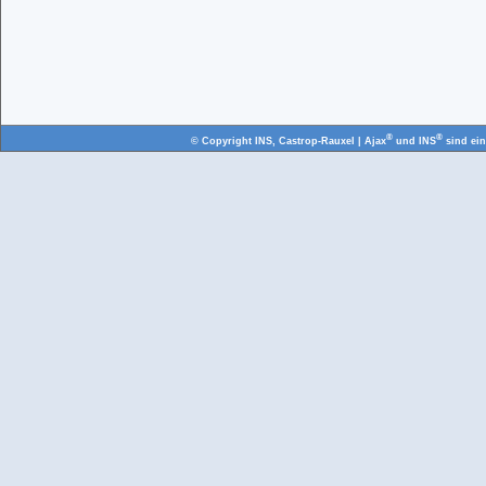
®
®
© Copyright
INS, Castrop-Rauxel
| Ajax
und INS
sind ei