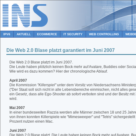
IPV6
AKTUELL
ECOMMERCE
IT SECURITY
WEB CONTROLLING
WEBDE
Die Web 2.0 Blase platzt garantiert im Juni 2007
Die Web 2.0 Blase platzt im Juni 2007.
Die Leute haben plötzlich keinen Bock mehr auf Avatare, Buddies oder Soci
Wie wird es dazu kommen? Hier der chronologische Ablauf.
April 2007
Die Kommission
"Killerspiel"
unter dem Vorsitz von Niedersachsens Ministerp
("Der Staat soll sich nicht in alle Lebensbereiche einmischen, nicht alles geset
ein Gesetz, dass alle Ego-Shooter ab sofort verboten sind und der Besitz mit
wird.
Mai 2007
In einer bundesweiten Razzia werden alle Männer zwischen 18 und 25 Jahre
von ihnen konnten Killerspiele wie "Mimesweeper" und "Tetris" sichergestellt
Prozent nutzen einen Mac.
Juni 2007
Die Web 2.0 Blase platzt. Die Leute haben keinen Bock mehr auf Avatare, Bu