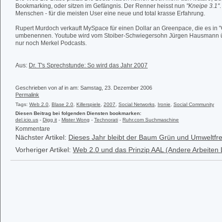
Bookmarking, oder sitzen im Gefängnis. Der Renner heisst nun
"Kneipe 3.1"
.
Menschen - für die meisten User eine neue und total krasse Erfahrung.
Rupert Murdoch verkauft MySpace für einen Dollar an Greenpace, die es in
umbenennen. Youtube wird vom Stoiber-Schwiegersohn Jürgen Hausmann 
nur noch Merkel Podcasts.
Aus:
Dr. T's Sprechstunde: So wird das Jahr 2007
Geschrieben von af in
am: Samstag, 23. Dezember 2006
Permalink
Tags:
Web 2.0
,
Blase 2.0
,
Killerspiele
,
2007
,
Social Networks
,
Ironie
,
Social Community
Diesen Beitrag bei folgenden Diensten bookmarken:
del.icio.us
-
Digg it
-
Mister Wong
-
Technorati
-
Ruhr.com Suchmaschine
Kommentare
Nächster Artikel:
Dieses Jahr bleibt der Baum Grün und Umweltfre
Vorheriger Artikel:
Web 2.0 und das Prinzip AAL (Andere Arbeiten