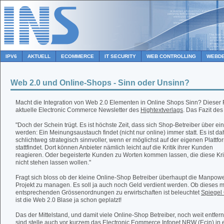
IPV6
AKTUELL
ECOMMERCE
IT SECURITY
WEB CONTROLLING
WEBDE
Web 2.0 und Online-Shops - Sinn oder Unsinn?
Macht die Integration von Web 2.0 Elementen in Online Shops Sinn? Dieser 
aktuelle Electronic Commerce Newsletter des
Hightextverlags
. Das Fazit de
"Doch der Schein trügt. Es ist höchste Zeit, dass sich Shop-Betreiber über ein
werden: Ein Meinungsaustauch findet (nicht nur online) immer statt. Es ist da
schlichtweg strategisch sinnvoller, wenn er möglichst auf der eigenen Plattfo
stattfindet. Dort können Anbieter nämlich leicht auf die Kritik ihrer Kunden
reagieren. Oder begeisterte Kunden zu Worten kommen lassen, die diese Kri
nicht stehen lassen wollen."
Fragt sich bloss ob der kleine Online-Shop Betreiber überhaupt die Manpowe
Projekt zu managen. Es soll ja auch noch Geld verdient werden. Ob dieses m
entsprechenden Grössenordnungen zu erwirtschaften ist beleuchtet
Spiegel 
ist die Web 2.0 Blase ja schon geplatzt!
Das der Mittelstand, und damit viele Online-Shop Betreiber, noch weit entfer
sind stelle auch vor kurzem das Electronic
Eommerce Infonet NRW (Ecin)
in 