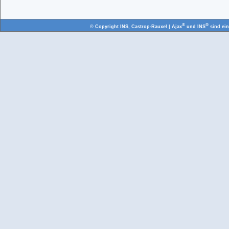
®
®
© Copyright
INS, Castrop-Rauxel
| Ajax
und INS
sind ei