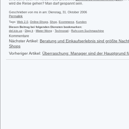
wird die Reise gehen? Man darf gespannt sein.
Geschrieben von ms in
am: Dienstag, 31. Oktober 2006
Permalink
Tags:
Web 2.0
,
Online-Shops
,
Shop
,
Ecommerce
,
Kunden
Diesen Beitrag bei folgenden Diensten bookmarken:
del.icio.us
-
Digg it
-
Mister Wong
-
Technorati
-
Ruhr.com Suchmaschine
Kommentare
Nächster Artikel:
Beratung und Einkaufserlebnis sind größte Nacht
Shops
Vorheriger Artikel:
Überraschung: Manager sind der Hauptgrund fü