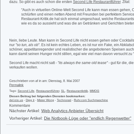
dazu. So gibt es auch schon die ersten
Second Life Restaurantführer
. Zitat:
"Auch in virtuellen Online-Welt Second Life kann man essen gehen, C
schlürfen und einen netten Abend mit Freunden bei perfektem Servic
Restaurant-Kritik.de hat sich einmal umgeschaut, welche Restaurants
wie es da so aussieht und was die an Getränken und Gerichten bieten
Nein, liebe Leute. Man kann in Second Life nicht essen gehen oder Cocktail
nur
"so tun, als ob
". Es ist kein echtes Leben, es ist nur ein Fake, ein Abklats
schöner, appetitanregender und realistischer die angebotenen Speisen au
kann damit seinen Hunger nicht stillen, egal wie viel man davon versucht zu 
Second Life macht nicht satt -
"its always the same old tease"
- gut für die, d
verkaufen wollen.
Geschrieben von af in
am: Dienstag, 8. Mai 2007
Permalink
Tags:
Second Life
,
Restaurantführer
,
SL
,
Restaurantkritik
,
MMOG
Diesen Beitrag bei folgenden Diensten bookmarken:
del.icio.us
-
Digg it
-
Mister Wong
-
Technorati
-
Ruhr.com Suchmaschine
Kommentare
Nächster Artikel:
Web Analytics Anbieter Übersicht
Vorheriger Artikel:
Die Notbook-Lüge oder "endlich Regenwetter"