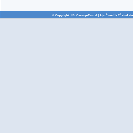
®
®
© Copyright
INS, Castrop-Rauxel
| Ajax
und INS
sind ei