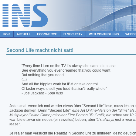
IPV6
AKTUELL
ECOMMERCE
IT SECURITY
WEB CONTROLLING
WEBDE
Second Life macht nicht satt!
"Every time I turn on the TV it's always the same old tease
See everything you ever dreamed that you could want
But nothing that you need
(...)
And all the hippies work for IBM or take control
Of faster ways to sell you food that isn't really whole"
- Joe Jackson - Soul Kiss
Jedes mal, wenn ich mal wieder etwas über "Second Life" lese, muss ich an 
Jackson denken. Denn "Second Life",
eine Art Online-Version der "Sims" a
Multiplayer Online Game) mit einer First-Person 3D-Grafik, die schon vor 10 
war
, bietet zwar ein neues (ein zweites) Leben, aber
"it's always just a near 
tease"
.
Je realer man versucht die Realität in Second Life zu imitieren, desto deutlic