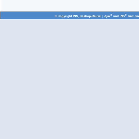
®
®
© Copyright
INS, Castrop-Rauxel
| Ajax
und INS
sind ei