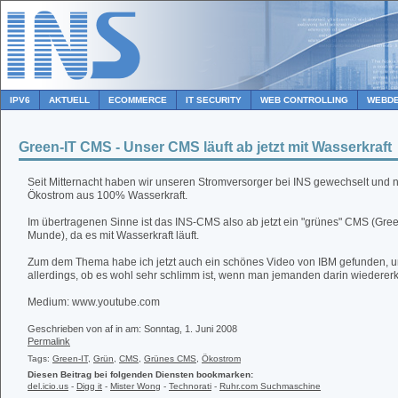
IPV6
AKTUELL
ECOMMERCE
IT SECURITY
WEB CONTROLLING
WEBDE
Green-IT CMS - Unser CMS läuft ab jetzt mit Wasserkraft
Seit Mitternacht haben wir unseren Stromversorger bei INS gewechselt und n
Ökostrom aus 100% Wasserkraft.
Im übertragenen Sinne ist das INS-CMS also ab jetzt ein "grünes" CMS (Green-I
Munde), da es mit Wasserkraft läuft.
Zum dem Thema habe ich jetzt auch ein schönes Video von IBM gefunden, u
allerdings, ob es wohl sehr schlimm ist, wenn man jemanden darin wiedererke
Medium: www.youtube.com
Geschrieben von af in
am: Sonntag, 1. Juni 2008
Permalink
Tags:
Green-IT
,
Grün
,
CMS
,
Grünes CMS
,
Ökostrom
Diesen Beitrag bei folgenden Diensten bookmarken:
del.icio.us
-
Digg it
-
Mister Wong
-
Technorati
-
Ruhr.com Suchmaschine