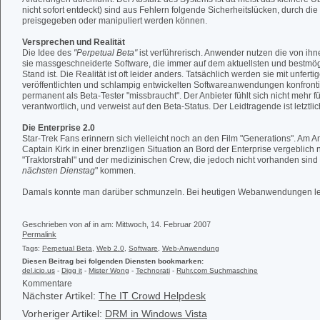
nicht sofort entdeckt) sind aus Fehlern folgende Sicherheitslücken, durch die
preisgegeben oder manipuliert werden können.
Versprechen und Realität
Die Idee des
"Perpetual Beta"
ist verführerisch. Anwender nutzen die von ih
sie massgeschneiderte Software, die immer auf dem aktuellsten und bestmög
Stand ist. Die Realität ist oft leider anders. Tatsächlich werden sie mit unferti
veröffentlichten und schlampig entwickelten Softwareanwendungen konfronti
permanent als Beta-Tester "missbraucht". Der Anbieter fühlt sich nicht mehr f
verantwortlich, und verweist auf den Beta-Status. Der Leidtragende ist letztl
Die Enterprise 2.0
Star-Trek Fans erinnern sich vielleicht noch an den Film "Generations". Am A
Captain Kirk in einer brenzligen Situation an Bord der Enterprise vergeblich
"Traktorstrahl" und der medizinischen Crew, die jedoch nicht vorhanden sind
nächsten Dienstag
" kommen.
Damals konnte man darüber schmunzeln. Bei heutigen Webanwendungen leider
Geschrieben von af in
am: Mittwoch, 14. Februar 2007
Permalink
Tags:
Perpetual Beta
,
Web 2.0
,
Software
,
Web-Anwendung
Diesen Beitrag bei folgenden Diensten bookmarken:
del.icio.us
-
Digg it
-
Mister Wong
-
Technorati
-
Ruhr.com Suchmaschine
Kommentare
Nächster Artikel:
The IT Crowd Helpdesk
Vorheriger Artikel:
DRM in Windows Vista