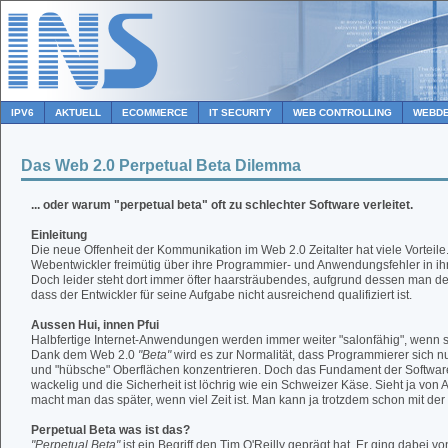
IPV6
AKTUELL
ECOMMERCE
IT SECURITY
WEB CONTROLLING
WEBDE
Das Web 2.0 Perpetual Beta Dilemma
... oder warum "perpetual beta" oft zu schlechter Software verleitet.
Einleitung
Die neue Offenheit der Kommunikation im Web 2.0 Zeitalter hat viele Vorteile.
Webentwickler freimütig über ihre Programmier- und Anwendungsfehler in ih
Doch leider steht dort immer öfter haarsträubendes, aufgrund dessen man 
dass der Entwickler für seine Aufgabe nicht ausreichend qualifiziert ist.
Aussen Hui, innen Pfui
Halbfertige Internet-Anwendungen werden immer weiter "salonfähig", wenn s
Dank dem Web 2.0
"Beta"
wird es zur Normalität, dass Programmierer sich n
und "hübsche" Oberflächen konzentrieren. Doch das Fundament der Software
wackelig und die Sicherheit ist löchrig wie ein Schweizer Käse. Sieht ja von 
macht man das später, wenn viel Zeit ist. Man kann ja trotzdem schon mit de
Perpetual Beta was ist das?
"Perpetual Beta"
ist ein Begriff den Tim O'Reilly geprägt hat. Er ging dabei 