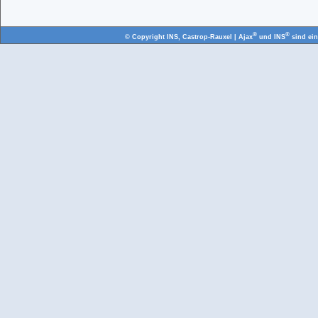
®
®
© Copyright
INS, Castrop-Rauxel
| Ajax
und INS
sind ei