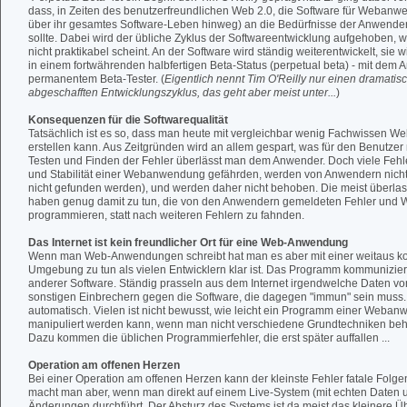
dass, in Zeiten des benutzerfreundlichen Web 2.0, die Software für Webanw
über ihr gesamtes Software-Leben hinweg) an die Bedürfnisse der Anwend
sollte. Dabei wird der übliche Zyklus der Softwareentwicklung aufgehoben, we
nicht praktikabel scheint. An der Software wird ständig weiterentwickelt, sie w
in einem fortwährenden halbfertigen Beta-Status (perpetual beta) - mit dem 
permanentem Beta-Tester. (
Eigentlich nennt Tim O'Reilly nur einen dramatisc
abgeschafften Entwicklungszyklus, das geht aber meist unter...
)
Konsequenzen für die Softwarequalität
Tatsächlich ist es so, dass man heute mit vergleichbar wenig Fachwissen
erstellen kann. Aus Zeitgründen wird an allem gespart, was für den Benutzer ni
Testen und Finden der Fehler überlässt man dem Anwender. Doch viele Fehler
und Stabilität einer Webanwendung gefährden, werden von Anwendern nich
nicht gefunden werden), und werden daher nicht behoben. Die meist überlas
haben genug damit zu tun, die von den Anwendern gemeldeten Fehler und
programmieren, statt nach weiteren Fehlern zu fahnden.
Das Internet ist kein freundlicher Ort für eine Web-Anwendung
Wenn man Web-Anwendungen schreibt hat man es aber mit einer weitaus k
Umgebung zu tun als vielen Entwicklern klar ist. Das Programm kommunizier
anderer Software. Ständig prasseln aus dem Internet irgendwelche Daten v
sonstigen Einbrechern gegen die Software, die dagegen "immun" sein muss. D
automatisch. Vielen ist nicht bewusst, wie leicht ein Programm einer Web
manipuliert werden kann, wenn man nicht verschiedene Grundtechniken behe
Dazu kommen die üblichen Programmierfehler, die erst später auffallen ...
Operation am offenen Herzen
Bei einer Operation am offenen Herzen kann der kleinste Fehler fatale Fol
macht man aber, wenn man direkt auf einem Live-System (mit echten Daten 
Änderungen durchführt. Der Absturz des Systems ist da meist das kleinere Üb