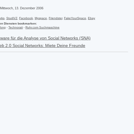
 Mittwoch, 13. Dezember 2006
orks
,
StudiVZ
,
Facebook
,
Myspace
,
Friendster
,
FakeYourSpace
,
Ebay
den Diensten bookmarken:
Wong
-
Technorati
-
Ruhr.com Suchmaschine
tware für die Analyse von Social Networks (SNA)
b 2.0 Social Networks: Miete Deine Freunde