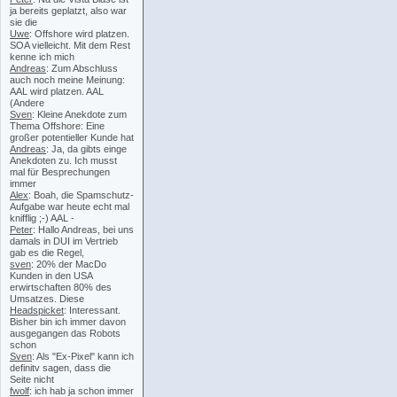
ja bereits geplatzt, also war
sie die
Uwe
: Offshore wird platzen.
SOA vielleicht. Mit dem Rest
kenne ich mich
Andreas
: Zum Abschluss
auch noch meine Meinung:
AAL wird platzen. AAL
(Andere
Sven
: Kleine Anekdote zum
Thema Offshore: Eine
großer potentieller Kunde hat
Andreas
: Ja, da gibts einge
Anekdoten zu. Ich musst
mal für Besprechungen
immer
Alex
: Boah, die Spamschutz-
Aufgabe war heute echt mal
knifflig ;-) AAL -
Peter
: Hallo Andreas, bei uns
damals in DUI im Vertrieb
gab es die Regel,
sven
: 20% der MacDo
Kunden in den USA
erwirtschaften 80% des
Umsatzes. Diese
Headspicket
: Interessant.
Bisher bin ich immer davon
ausgegangen das Robots
schon
Sven
: Als "Ex-Pixel" kann ich
definitv sagen, dass die
Seite nicht
fwolf
: ich hab ja schon immer