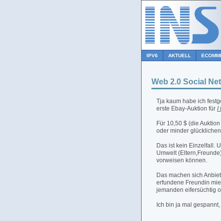
IPV6
AKTUELL
ECOMM
Web 2.0 Social Ne
Tja kaum habe ich festge
erste Ebay-Auktion für
I
Für 10,50 $ (die Auktion 
oder minder glückliche
Das ist kein Einzelfall
Umwelt (Eltern,Freunde)
vorweisen können.
Das machen sich Anbie
erfundene Freundin miet
jemanden eifersüchtig 
Ich bin ja mal gespann