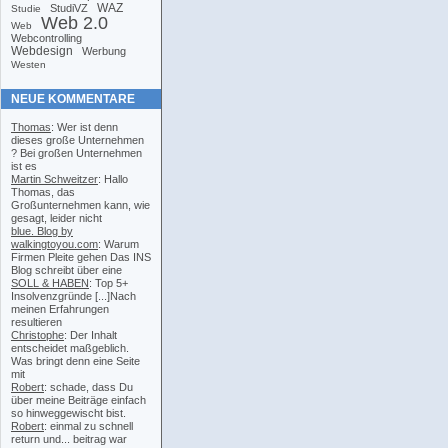
WAZ
StudiVZ
Studie
Web 2.0
Web
Webcontrolling
Webdesign
Werbung
Westen
NEUE KOMMENTARE
Thomas
: Wer ist denn
dieses große Unternehmen
? Bei großen Unternehmen
ist es
Martin Schweitzer
: Hallo
Thomas, das
Großunternehmen kann, wie
gesagt, leider nicht
blue. Blog by
walkingtoyou.com
: Warum
Firmen Pleite gehen Das INS
Blog schreibt über eine
SOLL & HABEN
: Top 5+
Insolvenzgründe [...]Nach
meinen Erfahrungen
resultieren
Christophe
: Der Inhalt
entscheidet maßgeblich.
Was bringt denn eine Seite
mit
Robert
: schade, dass Du
über meine Beiträge einfach
so hinweggewischt bist.
Robert
: einmal zu schnell
return und... beitrag war