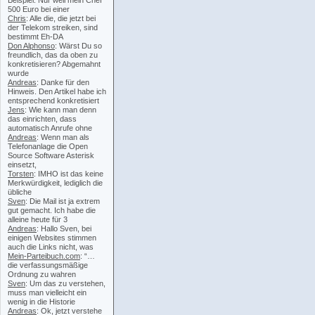
Beispiel: Nur weil mein Chef
500 Euro bei einer
Chris
: Alle die, die jetzt bei
der Telekom streiken, sind
bestimmt Eh-DA
Don Alphonso
: Wärst Du so
freundlich, das da oben zu
konkretisieren? Abgemahnt
wurde
Andreas
: Danke für den
Hinweis. Den Artikel habe ich
entsprechend konkretisiert
Jens
: Wie kann man denn
das einrichten, dass
automatisch Anrufe ohne
Andreas
: Wenn man als
Telefonanlage die Open
Source Software Asterisk
einsetzt,
Torsten
: IMHO ist das keine
Merkwürdigkeit, lediglich die
übliche
Sven
: Die Mail ist ja extrem
gut gemacht. Ich habe die
alleine heute für 3
Andreas
: Hallo Sven, bei
einigen Websites stimmen
auch die Links nicht, was
Mein-Parteibuch.com
: “…
die verfassungsmäßige
Ordnung zu wahren
Sven
: Um das zu verstehen,
muss man vielleicht ein
wenig in die Historie
Andreas
: Ok, jetzt verstehe