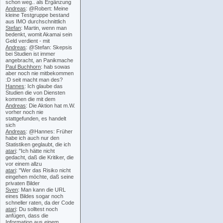
schon weg.. als Ergänzung
Andreas
: @Robert: Meine
kleine Testgruppe bestand
aus IMO durchschnittlich
Stefan
: Martin, wenn man
bedenkt, womit Akamai sein
Geld verdient - mit
Andreas
: @Stefan: Skepsis
bei Studien ist immer
angebracht, an Panikmache
Paul Buchhorn
: hab sowas
aber noch nie mitbekommen
:D seit macht man des?
Hannes
: Ich glaube das
Studien die von Diensten
kommen die mit dem
Andreas
: Die Aktion hat m.W.
vorher noch nie
stattgefunden, es handelt
sich
Andreas
: @Hannes: Früher
habe ich auch nur den
Statistiken geglaubt, die ich
atari
: "Ich hätte nicht
gedacht, daß die Kritiker, die
vor einem allzu
atari
: "Wer das Risiko nicht
eingehen möchte, daß seine
privaten Bilder
Sven
: Man kann die URL
eines Bildes sogar noch
schneller raten, da der Code
atari
: Du solltest noch
anfügen, dass die
Information aus einem