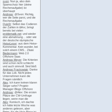
sven
: Nun ja, also dein
Spamschutz hier (deine
Rechenaufgabe) ist
überhaupt
Andreas
: @Sven: Richtig,
wer die Seite parst, und die
Rechenaufgabe
Quix0r
: Selbst das Codieren
der Zahlen in &#xx; bringt
bereits bei vielen
problematik.net
: und wieder
eine abmahnung… oder wie
der deutsche olympische
HeiseLeser
: aus dem Heise-
Kommentar. Kein wunder, bei
solch einem CMS... Zitate
Biedermann
: Web 2.0
Offshore Saas
Andreas Meyer
: Die Kriterien
sind schon nicht schlecht
und auch sinnvoll. Sind bloß
Andreas Frackowiak
: Danke
für das Lob. Nicht jedes
Unternehmen kann die
Fragen sämtlich
Alex
: Ich kann keinen klaren
Sieger sehn? Projekt-
Manager-Blogs Offshore
Andreas
: @Alex: Die ersten
Plätze der CW-Umfrage
liegen, wenn man die
Alex
: Komisch, ich dachte
ich hätte letzte Woche was
anderes gelesen, aber
Peter
: Na die Vista Blase ist