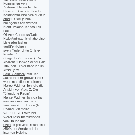
Kommentar von
Andreas
: Danke für den
Hinweis. Sein betreffender
Kommentar erschien auch in
atari
: Es soll ja nun
nachgebessert werden.
Nicht umsonst ist das Teil
heute
Oli vom CongressRadio
:
Hallo Andreas, ich habe eine
Liste aller bisher
veröffentlichten
sven
: "jeder dritte Online-
Kunde ..."
(Klugscheißermodus): Das
Andreas
: Danke Sven für die
Info, den Fehler habe ich im
Artikel jetzt
Paul Buchhorn
: ethik ist
auch ein sehr großer faktor.
wenn man diesen gekonnt
Marcel Widmer
: Ich teile die
Ansicht von A bis Z. Der
"öffentliche Raum"
Marcel Widmer
: [oh, da hat
was mit dem Link nicht
funktioniert] ... drüben (bei
Roland
: Ich meine,
WP_SECRET wird bei
WordPress-Installationen
von Hause aus
sven
: In großen Firmen sind
>50% der Anrufe bei der
internen Helpline: