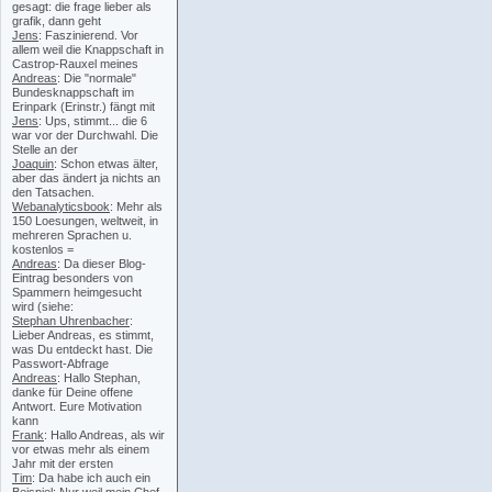
gesagt: die frage lieber als
grafik, dann geht
Jens
: Faszinierend. Vor
allem weil die Knappschaft in
Castrop-Rauxel meines
Andreas
: Die "normale"
Bundesknappschaft im
Erinpark (Erinstr.) fängt mit
Jens
: Ups, stimmt... die 6
war vor der Durchwahl. Die
Stelle an der
Joaquin
: Schon etwas älter,
aber das ändert ja nichts an
den Tatsachen.
Webanalyticsbook
: Mehr als
150 Loesungen, weltweit, in
mehreren Sprachen u.
kostenlos =
Andreas
: Da dieser Blog-
Eintrag besonders von
Spammern heimgesucht
wird (siehe:
Stephan Uhrenbacher
:
Lieber Andreas, es stimmt,
was Du entdeckt hast. Die
Passwort-Abfrage
Andreas
: Hallo Stephan,
danke für Deine offene
Antwort. Eure Motivation
kann
Frank
: Hallo Andreas, als wir
vor etwas mehr als einem
Jahr mit der ersten
Tim
: Da habe ich auch ein