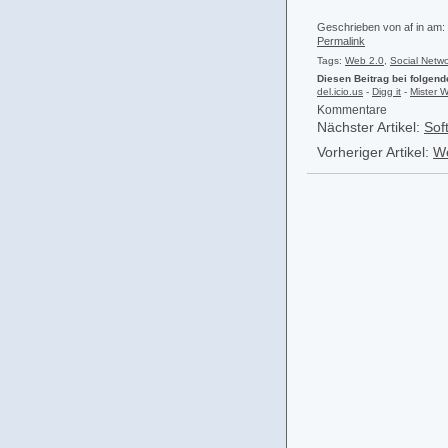
Geschrieben von af in
am:
Permalink
Tags:
Web 2.0
,
Social Netw
Diesen Beitrag bei folgen
del.icio.us
-
Digg it
-
Mister 
Kommentare
Nächster Artikel:
Sof
Vorheriger Artikel:
We