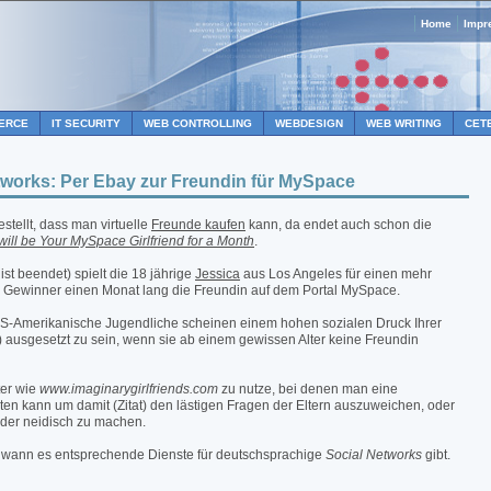
Home
Impr
ERCE
IT SECURITY
WEB CONTROLLING
WEBDESIGN
WEB WRITING
CET
tworks: Per Ebay zur Freundin für MySpace
stellt, dass man virtuelle
Freunde kaufen
kann, da endet auch schon die
 will be Your MySpace Girlfriend for a Month
.
ist beendet) spielt die 18 jährige
Jessica
aus Los Angeles für einen mehr
n Gewinner einen Monat lang die Freundin auf dem Portal MySpace.
. US-Amerikanische Jugendliche scheinen einem hohen sozialen Druck Ihrer
 ausgesetzt zu sein, wenn sie ab einem gewissen Alter keine Freundin
ter wie
www.imaginarygirlfriends.com
zu nutze, bei denen man eine
en kann um damit (Zitat) den lästigen Fragen der Eltern auszuweichen, oder
oder neidisch zu machen.
t, wann es entsprechende Dienste für deutschsprachige
Social Networks
gibt.