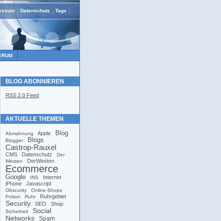
essum
Datenschutz
Tags
ERUM
BLOG ABONNIEREN
RSS 2.0 Feed
AKTUELLE THEMEN
Blog
Apple
Abmahnung
Blogs
Blogger
Castrop-Rauxel
CMS
Datenschutz
Der
DerWesten
Westen
Ecommerce
Google
Internet
INS
iPhone
Javascript
Obscurity
Online-Shops
Ruhrgebiet
Polizei
Ruhr
Security
SEO
Shop
Social
Sicherheit
Networks
Spam