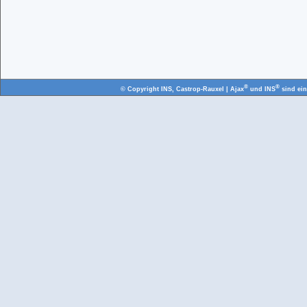
®
®
© Copyright
INS, Castrop-Rauxel
| Ajax
und INS
sind ei