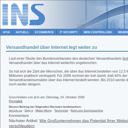
IPV6
AKTUELL
ECOMMERCE
IT SECURITY
WEB CONTROLLING
WEBDE
Versandhandel über Internet legt weiter zu
Laut einer Studie des Bundesverbandes des deutschen Versandhandels (
bv
Versandhandel über das Internet weiterhin ungebrochen.
So hat sich die Zahl der Menschen, die über das Internet bestellen von 12,5 
Millionen praktisch verdoppelt. Für 2006 rechnet der bvh damit, daß 40% der
Versandhandelsumsätze über das Internet bestellt werden. Bis 2010 werde d
noch weiter steigern.
Geschrieben von af in
am: Dienstag, 24. Oktober 2006
Permalink
Diesen Beitrag bei folgenden Diensten bookmarken:
del.icio.us
-
Digg it
-
Mister Wong
-
Technorati
-
Ruhr.com Suchmaschine
Kommentare
Nächster Artikel:
Wie Großunternehmen das Potential Ihrer Websi
verschleudern