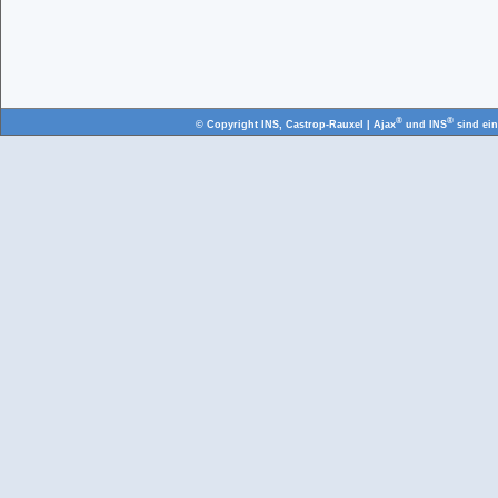
®
®
© Copyright
INS, Castrop-Rauxel
| Ajax
und INS
sind ei