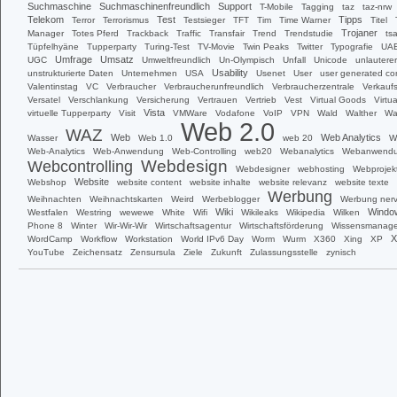
Suchmaschine
Suchmaschinenfreundlich
Support
T-Mobile
Tagging
taz
taz-nrw
Telekom
Test
Tipps
Terror
Terrorismus
Testsieger
TFT
Tim
Time Warner
Titel
Trojaner
Manager
Totes Pferd
Trackback
Traffic
Transfair
Trend
Trendstudie
ts
Tüpfelhyäne
Tupperparty
Turing-Test
TV-Movie
Twin Peaks
Twitter
Typografie
UA
Umfrage
Umsatz
UGC
Umweltfreundlich
Un-Olympisch
Unfall
Unicode
unlautere
Usability
unstrukturierte Daten
Unternehmen
USA
Usenet
User
user generated co
Valentinstag
VC
Verbraucher
Verbraucherunfreundlich
Verbraucherzentrale
Verkaufs
Versatel
Verschlankung
Versicherung
Vertrauen
Vertrieb
Vest
Virtual Goods
Virtua
Vista
virtuelle Tupperparty
Visit
VMWare
Vodafone
VoIP
VPN
Wald
Walther
Wa
Web 2.0
WAZ
Web
Web Analytics
Wasser
Web 1.0
web 20
W
Web-Analytics
Web-Anwendung
Web-Controlling
web20
Webanalytics
Webanwend
Webdesign
Webcontrolling
Webdesigner
webhosting
Webprojek
Website
Webshop
website content
website inhalte
website relevanz
website texte
Werbung
Weihnachten
Weihnachtskarten
Weird
Werbeblogger
Werbung nerv
Wiki
Windo
Westfalen
Westring
wewewe
White
Wifi
Wikileaks
Wikipedia
Wilken
Phone 8
Winter
Wir-Wir-Wir
Wirtschaftsagentur
Wirtschaftsförderung
Wissensmanag
X
WordCamp
Workflow
Workstation
World IPv6 Day
Worm
Wurm
X360
Xing
XP
YouTube
Zeichensatz
Zensursula
Ziele
Zukunft
Zulassungsstelle
zynisch