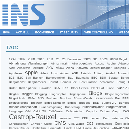
IPV6
AKTUELL
ECOMMERCE
IT SECURITY
WEB CONTROLLING
WEBDE
TAG:
2007
2008
1994
2010
2011
23
23. Dezember
23C3
3G
80/20
80/20 Regel
Abmahnung
Abmahnungen
Abmahnwahn
Abwrackprämie
Access
Adobe
Adword
AKW
Alexa
Ajax
Akademie
Akquise
Alpha
Altavista
ältester Blogger
Analytics
Apple
Apotheke
Arbeit
Arcor
Asbest
ASP
Asterisk
Auftrag
Ausfall
Auskunf
B2B
B2C
Bali
Banken
Barrierefreiheit
Bau
Baumarkt
BBC
BDU
Berater
Berat
Bergarbeiter
Bergbarbeiter
Bericht
Berners Lee
Best Practice
bestenliste
Betrug
Blase 2.
Bilder
Bimbo phone
Bioladen
BKA
BKK
Black Screen
Black-Hat
Blase
Blogs
Blogger
Blogbar
Blogging
Blogosophie
Blogosphäre
Blogs Blogosphär
Börsencrash
Blogwichteln
BMW
BND
Bochum
Borchert
Börsen-Crash
Bot
BPE
Briefzustellung
Browser
Bruce Schneier
Brücke
Brüderle
BSD
Bubble 2.0
Bundes
Bundesknappschaft
Bundestrojaner
Bürgermeister
Bundesregierung
Bundestag
Language
C64
Call in TV
Call-Center
Call-to-Action
Captcha
Carbon
Cargo
CAS
Castrop-Rauxel
castroper
CCF
CDU
censeo
Cern
ceterum
Ch
CMS
CO2
Communit
Chromosomen
Chrysler
Clone
CMS Watch
communities
Crowdsourc
Content-Klauer
Controlling
Corporate
Crack
CRM
Cross-Site-Scripting