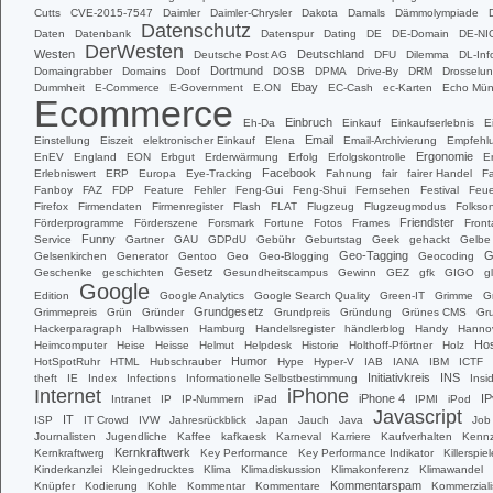
Cutts
CVE-2015-7547
Daimler
Daimler-Chrysler
Dakota
Damals
Dämmolympiade
Datenschutz
Daten
Datenbank
Datenspur
Dating
DE
DE-Domain
DE-NI
DerWesten
Westen
Deutschland
Deutsche Post AG
DFU
Dilemma
DL-Inf
Dortmund
Domaingrabber
Domains
Doof
DOSB
DPMA
Drive-By
DRM
Drosselu
Ebay
Dummheit
E-Commerce
E-Government
E.ON
EC-Cash
ec-Karten
Echo Mün
Ecommerce
Einbruch
Eh-Da
Einkauf
Einkaufserlebnis
E
Email
Einstellung
Eiszeit
elektronischer Einkauf
Elena
Email-Archivierung
Empfehl
Ergonomie
EnEV
England
EON
Erbgut
Erderwärmung
Erfolg
Erfolgskontrolle
E
Facebook
Erlebniswert
ERP
Europa
Eye-Tracking
Fahnung
fair
fairer Handel
F
Fanboy
FAZ
FDP
Feature
Fehler
Feng-Gui
Feng-Shui
Fernsehen
Festival
Feue
Firefox
Firmendaten
Firmenregister
Flash
FLAT
Flugzeug
Flugzeugmodus
Folkso
Friendster
Förderprogramme
Förderszene
Forsmark
Fortune
Fotos
Frames
Front
Funny
Service
Gartner
GAU
GDPdU
Gebühr
Geburtstag
Geek
gehackt
Gelbe
Geo-Tagging
G
Gelsenkirchen
Generator
Gentoo
Geo
Geo-Blogging
Geocoding
Gesetz
Geschenke
geschichten
Gesundheitscampus
Gewinn
GEZ
gfk
GIGO
g
Google
Edition
Google Analytics
Google Search Quality
Green-IT
Grimme
G
Grundgesetz
Grimmepreis
Grün
Gründer
Grundpreis
Gründung
Grünes CMS
Gr
Hackerparagraph
Halbwissen
Hamburg
Handelsregister
händlerblog
Handy
Hanno
Hos
Heimcomputer
Heise
Heisse
Helmut
Helpdesk
Historie
Holthoff-Pförtner
Holz
Humor
HotSpotRuhr
HTML
Hubschrauber
Hype
Hyper-V
IAB
IANA
IBM
ICTF
Initiativkreis
INS
theft
IE
Index
Infections
Informationelle Selbstbestimmung
Insi
Internet
iPhone
iPhone 4
IP
Intranet
IP
IP-Nummern
iPad
IPMI
iPod
Javascript
IT
ISP
IT Crowd
IVW
Jahresrückblick
Japan
Jauch
Java
Job
Journalisten
Jugendliche
Kaffee
kafkaesk
Karneval
Karriere
Kaufverhalten
Kennz
Kernkraftwerk
Kernkraftwerg
Key Performance
Key Performance Indikator
Killerspiel
Kinderkanzlei
Kleingedrucktes
Klima
Klimadiskussion
Klimakonferenz
Klimawandel
Kommentarspam
Knüpfer
Kodierung
Kohle
Kommentar
Kommentare
Kommerziali