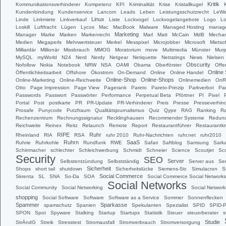
Kritik
Kommunikationsverhinderer
Kompetenz
KPI
Kriminalität
Krise
Kristallkugel
Kundenbindung
Kundenservice
Lancom
Leads
Leben
Leistungsschutzrecht
LeW
Linux
Linde
Linkmiete
Linkverkauf
Liste
Lockvogel
Lockvogelangebote
Logo
L
Loskill
Luftfracht
Lügen
Lycos
Mac
MacBook
Malware
Managed Hosting
manage
Marketing
Manager
Marke
Marken
Markenrecht
Marl
Matt
McCain
MdB
Mechan
Medien
Megaperls
Mehrwertsteuer
Merkel
Messpixel
Microjobber
Microsoft
Mietso
Milliardär
Millionär
Missbrauch
MMOG
Moratorium
move
Multimedia
Münster
Mur
MySQL
myWorld
N24
Nerd
Nerdy
Netgear
Netiquette
Netratings
News
Nielsen
Obscurity
Nofollow
Nokia
Notebook
NRW
NSA
OAMI
Obama
Oberförster
Offe
Online
Öffentlichkeitsarbeit
Offshore
Ökostrom
On-Demand
Online
Online Handel
Online-Shop
Online-Shops
Online-Marketing
Online-Reichweite
Onlinemedien
OnR
Otto
Page Impression
Page View
Pagerank
Pareto
Pareto-Prinzip
Parkverbot
Pa
Passwords
Passwort
Passwörter
Performance
Perpetual Beta
Pförtner
PI
Pixel
Portal
Post
postkarte
PR
PR-Update
PR-Verhinderer
Preis
Presse
Presseverhin
Prosafe
Punycode
Putzfraum
Qualitätsjournalismus
Quiz
Qype
RAG
Ranking
Ra
Rechenzentrum
Rechnungssignatur
Recklinghausen
Recommender Systeme
Redun
Reichweite
Reinex
Reitz
Relaunch
Remote
Report
Restaurantführer
Restaurantkri
RIPE
Ruhr
Rheinland
RIA
RSA
ruhr 2010
Ruhr-Nachrichten
ruhr.net
ruhr2010
Ruhrn
SaaS
Ruhrie
Ruhrkohle
Rundfunk
RWE
Safari
Saftblog
Samsung
Sark
Schirrmacher
schlechter
Schleichwerbung
Schmidt
Schneier
Science
Scoutjet
Sc
Security
SEO
Server
Selbstentzündung
Selbstständig
Server aus
Ser
Sicherheit
Shops
short tail
shutdown
Sicherheitslücke
Siemens-Str.
Simulacron
S
Social Commerce
Skrenta
SL
SNA
So-Da
SOA
Social Commerce Social Networks
Social Networks
Social Community
Social Networking
Social Network
shopping
Social Software
Software
Software as a Service
Sommer
Sonnenflecken
Spammer
Sparkasse
spamschutz
Spanien
Spekulanten
Spezialist
SPID
SPID-P
SPON
Spot
Spyware
Stalking
Startup
Startups
Statistik
Steuer
steuerberater
s
Studie
StrÄndG
Streik
Stresstest
Stromausfall
Stromverbrauch
Stromversorgung